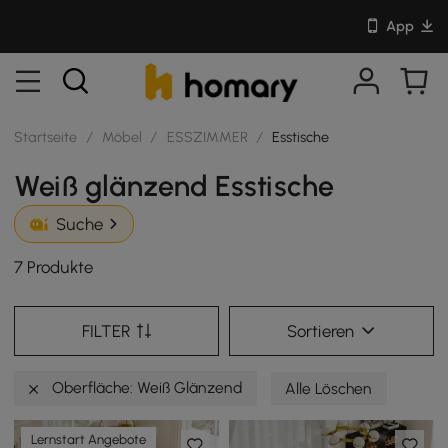
App
Startseite
/
Möbel
/
ESSZIMMER
/
Esstische
Weiß glänzend Esstische
Suche
7 Produkte
FILTER
Sortieren
Oberfläche: Weiß Glänzend
Alle Löschen
Lernstart Angebote