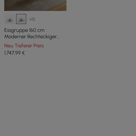
+13
Essgruppe 160 cm
Moderner Rechteckiger
Esstisch aus gesintertem
Neu Tieferer Preis
Stein mit 4 Stühlen
1.747
,99
€