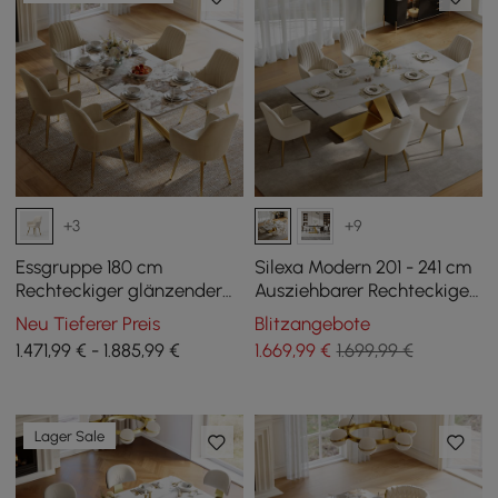
+3
+9
Essgruppe 180 cm
Silexa Modern 201 - 241 cm
Rechteckiger glänzender
Ausziehbarer Rechteckiger
Pandora-Esstisch aus
Glänzender Esstisch aus
Neu Tieferer Preis
Blitzangebote
gesintertem Stein mit 6
gesintertem Stein, (6 - 10
1.471,99 € - 1.885,99 €
1.669
,99
€
1.699,99 €
Stühlen
Sitzer)
Lager Sale