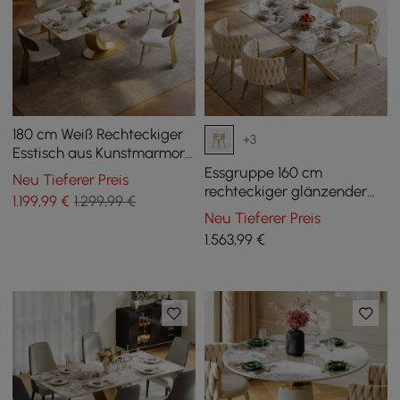
180 cm Weiß Rechteckiger
+3
Esstisch aus Kunstmarmor
Tischplatte mit Sockel
Essgruppe 160 cm
Neu Tieferer Preis
rechteckiger glänzender
1.199
,99
€
1.299,99 €
Pandora-Esstisch aus
Neu Tieferer Preis
gesintertem Stein mit 4
1.563
,99
€
Stühlen