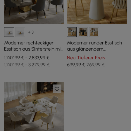
+13
Moderner rechteckiger
Moderner runder Esstisch
Esstisch aus Sinterstein mit
aus glänzendem
6 Stühlen in Gold, 2000
Sinterstein mit
1.747,99 € - 2.833,99 €
Neu Tieferer Preis
mm
lederummanteltem Fuß für
1.747,99 € - 3.279,99 €
699
,99
€
769,99 €
2 Pers., 100 cm