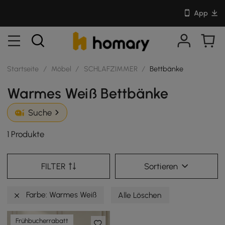
App
Startseite
/
Möbel
/
SCHLAFZIMMER
/
Bettbänke
Warmes Weiß Bettbänke
Suche
1 Produkte
FILTER
Sortieren
Farbe: Warmes Weiß
Alle Löschen
Frühbucherrabatt