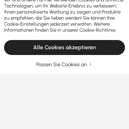
Technologien, um Ihr Website-Erlebnis zu verbessern,
Ihnen personalisierte Werbung zu zeigen und Produkte
zu empfehlen, die Sie lieben werden! Sie können Ihre
Cookie-Einstellungen jederzeit verwalten. Weitere
Informationen finden Sie in unserer
Cookie-Richtlinie
.
Alle Cookies akzeptieren
Passen Sie Cookies an
Ihr ultimativer Leitfaden zur Auswahl der
perfekten Schlafzimmerbank
Wie Schlafzimmerbänke Stil und Funktion
in Ihren Raum bringen
Fehlt Ihrem Schlafzimmer ein praktisches und doch
Mehr sehen
stilvolles Möbelstück, das alles kann? Eine
Products in the current category have been updated to show the latest 1 items