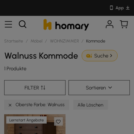
App
Startseite
/
Möbel
/
WOHNZIMMER
/
Kommode
Walnuss Kommode
Suche
1 Produkte
FILTER
Sortieren
Oberste Farbe: Walnuss
Alle Löschen
Lernstart Angebote