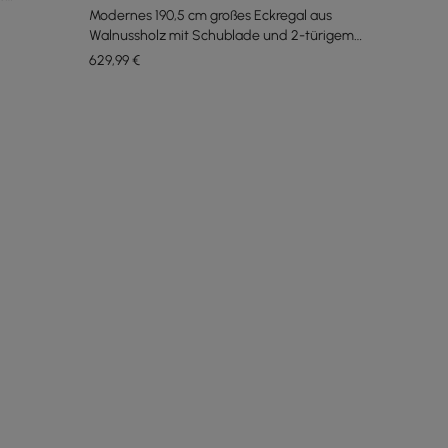
Modernes 190,5 cm großes Eckregal aus
Walnussholz mit Schublade und 2-türigem
Schrank
629
,99
€