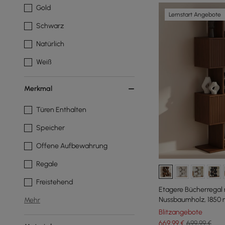
Gold
Lernstart Angebote
Schwarz
Natürlich
Weiß
Merkmal
Türen Enthalten
Speicher
Offene Aufbewahrung
Regale
Freistehend
Etagere Bücherregal 
Nussbaumholz, 1850 
Mehr
Bücherregal, viel St
Blitzangebote
669
,99
€
699,99 €