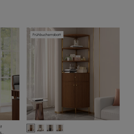
Frühbucherrabatt
it
s