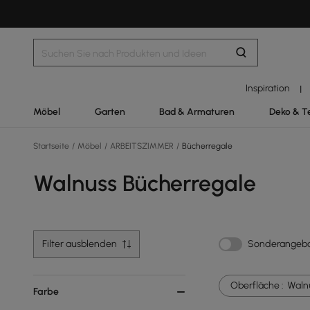
Inspiration
|
Möbel
Garten
Bad & Armaturen
Deko & T
Startseite
/
Möbel
/
ARBEITSZIMMER
/
Bücherregale
Walnuss Bücherregale
Filter ausblenden
Sonderangeb
Oberfläche :
Waln
Farbe