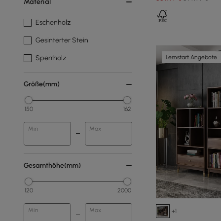
Material
Eschenholz
Gesinterter Stein
Lernstart Angebote
Sperrholz
Größe(mm)
150
162
Min
Max
Gesamthöhe(mm)
120
2000
Min
Max
+1