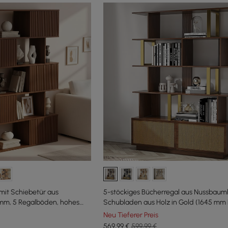
mit Schiebetür aus
5-stöckiges Bücherregal aus Nussbaumh
mm, 5 Regalböden, hohes
Schubladen aus Holz in Gold (1645 mm
auraum
Neu Tieferer Preis
569
,99
€
599,99 €