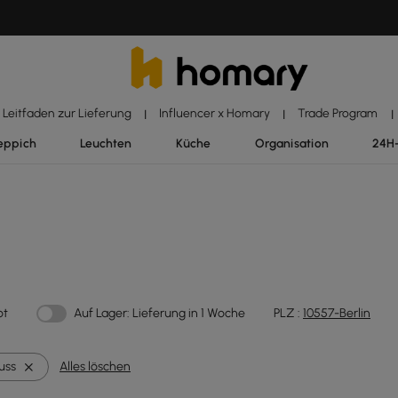
Leitfaden zur Lieferung
Influencer x Homary
Trade Program
|
|
|
eppich
Leuchten
Küche
Organisation
24H
ot
Auf Lager: Lieferung in 1 Woche
PLZ :
10557-Berlin
uss
Alles löschen