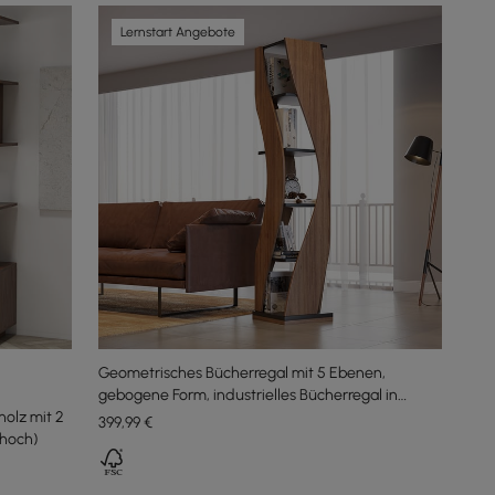
Lernstart Angebote
Geometrisches Bücherregal mit 5 Ebenen,
gebogene Form, industrielles Bücherregal in
olz mit 2
Walnuss und Schwarz drehbar
399
,99
€
 hoch)