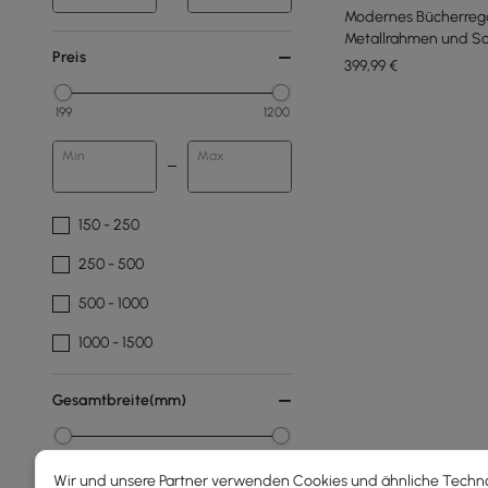
Modernes Bücherrega
Metallrahmen und S
Preis
399
,99
€
199
1200
Min
Max
150 - 250
250 - 500
500 - 1000
1000 - 1500
Gesamtbreite(mm)
30
1200
Wir und unsere Partner verwenden Cookies und ähnliche Techn