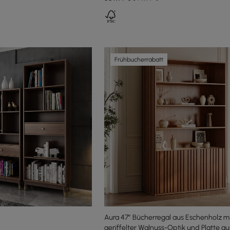
Frühbucherrabatt
Aura 47” Bücherregal aus Eschenholz m
geriffelter Walnuss-Optik und Platte au