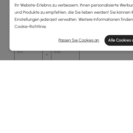
Min
Max
Ihr Website-Erlebnis zu verbessern, Ihnen personalisierte Werbu
und Produkte zu empfehlen, die Sie lieben werden! Sie können 
Einstellungen jederzeit verwalten. Weitere Informationen finden 
Gesamttiefe(mm)
Cookie-Richtlinie
.
Passen Sie Cookies an
Alle Cookies
30
320
Min
Max
Oberfläche
Walnuss
Natürlich
Schwarz Glänzend
Schwarz
Tünche