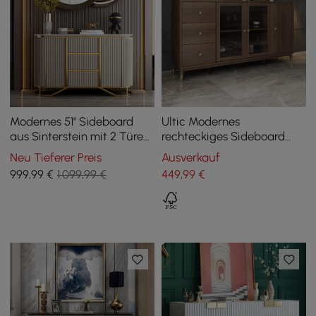
Modernes 51" Sideboard
Ultic Modernes
aus Sinterstein mit 2 Türen
rechteckiges Sideboard
& 3 Schubladen
Buffet in Nussbaum mit viel
Neu Tieferer Preis
Ausverkauf
Stauraum
999
,99
€
1.099,99 €
449
,99
€