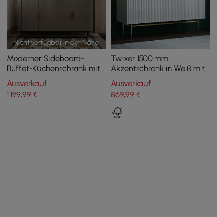
Nicht verfügbar in der Nähe
Moderner Sideboard-
Twixer 1500 mm
Buffet-Küchenschrank mit
Akzentschrank in Weiß mit
4 Türen in Gold
Türen Buffetschrank mit
Ausverkauf
Ausverkauf
Aufbewahrungsbox
1.199
,99
€
869
,99
€