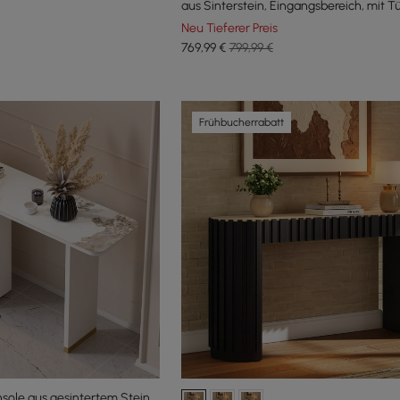
aus Sinterstein, Eingangsbereich, mit T
Neu Tieferer Preis
769
,99
€
799,99 €
Frühbucherrabatt
nsole aus gesintertem Stein