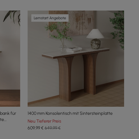
Lernstart Angebote
bank für
1400 mm Konsolentisch mit Sintersteinplatte
te
Neu Tieferer Preis
609
,99
€
649,99 €