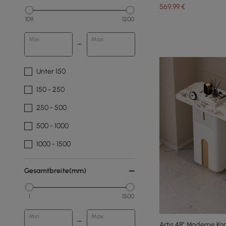
569
,99
€
109
1200
Min
Max
Unter 150
150 - 250
250 - 500
500 - 1000
1000 - 1500
Gesamtbreite(mm)
1
1500
Min
Max
Artis 48" Moderne Ko