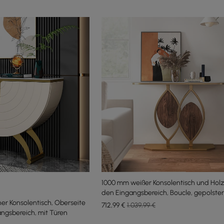
1000 mm weißer Konsolentisch und Holz
den Eingangsbereich, Boucle, gepolster
r Konsolentisch, Oberseite
Metallbeine
712
,99
€
1.039,99 €
angsbereich, mit Türen