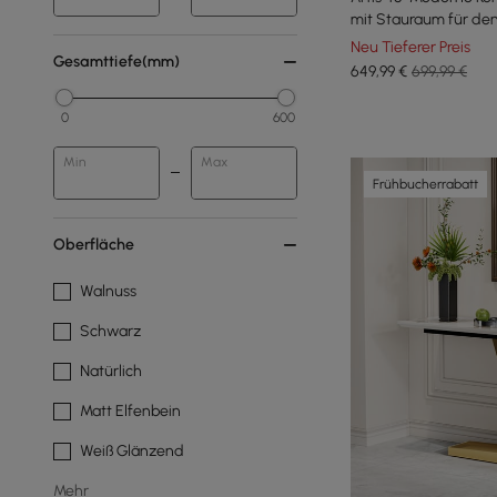
mit Stauraum für de
Neu Tieferer Preis
Gesamttiefe(mm)
649
,99
€
699,99 €
0
600
Min
Max
Frühbucherrabatt
Oberfläche
Walnuss
Schwarz
Natürlich
Matt Elfenbein
Weiß Glänzend
Mehr