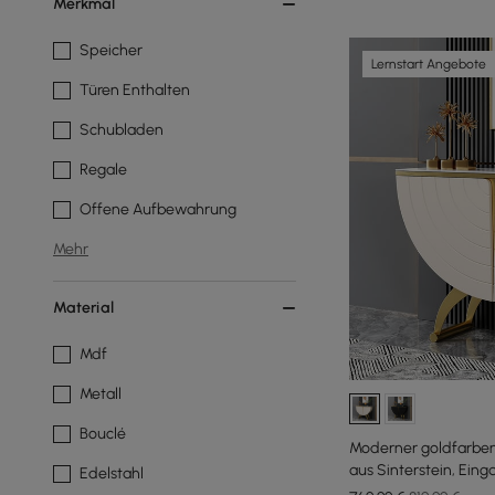
Merkmal
Speicher
Lernstart Angebote
Türen Enthalten
Schubladen
Regale
Offene Aufbewahrung
Mehr
Material
Mdf
Metall
Bouclé
Moderner goldfarbene
aus Sinterstein, Eing
Edelstahl