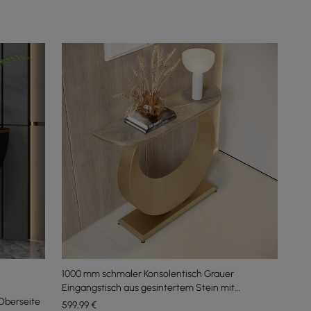
1000 mm schmaler Konsolentisch Grauer
Eingangstisch aus gesintertem Stein mit
Oberseite
Halbmond-Stahlsockel
599
,99
€