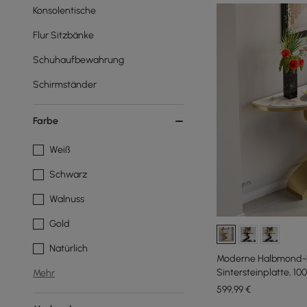
Konsolentische
Flur Sitzbänke
Schuhaufbewahrung
Schirmständer
Farbe
Weiß
Schwarz
Walnuss
Gold
Natürlich
Moderne Halbmond-K
Sintersteinplatte, 10
Mehr
599
,99
€