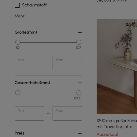
769
,99
€
819,99 €
Schaumstoff
Mehr
Größe(mm)
82
102
Min
Max
Gesamthöhe(mm)
1
1200
Min
Max
1200 mm großer Kons
mit Travertinplatte
Preis
Ausverkauf