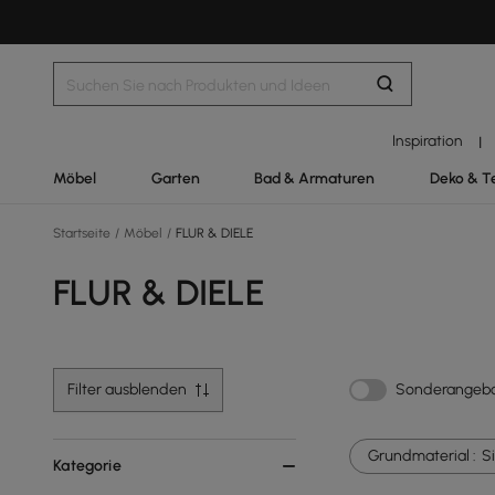
Inspiration
|
Möbel
Garten
Bad & Armaturen
Deko & T
Startseite
/
Möbel
/
FLUR & DIELE
FLUR & DIELE
Filter ausblenden
Sonderangeb
Grundmaterial :
S
Kategorie