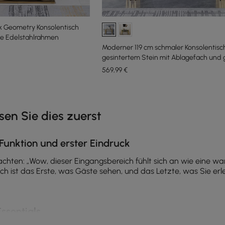
k Geometry Konsolentisch
te Edelstahlrahmen
Moderner 119 cm schmaler Konsolentisc
gesintertem Stein mit Ablagefach und
Beinen
569
,99
€
e latest 17 items
en Sie dies zuerst
 Funktion und erster Eindruck
hten: „Wow, dieser Eingangsbereich fühlt sich an wie eine war
ich ist das Erste, was Gäste sehen, und das Letzte, was Sie e
Essentials