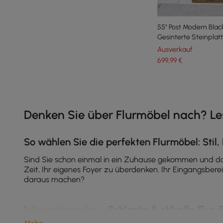
55" Post Modern Blac
Gesinterte Steinplat
Ausverkauf
699
,99
€
Products in the current category have been updated to show th
Denken Sie über Flurmöbel nach? Les
So wählen Sie die perfekten Flurmöbel: Stil,
Sind Sie schon einmal in ein Zuhause gekommen und dac
Zeit, Ihr eigenes Foyer zu überdenken. Ihr Eingangsbere
daraus machen?
1.
Konsolentische
– Schlanke & stilvolle Flur-