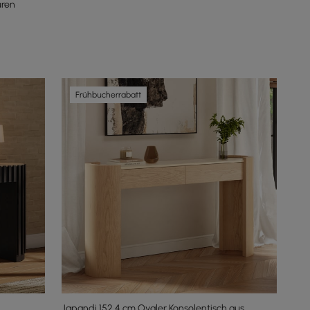
üren
Frühbucherrabatt
Japandi 152,4 cm Ovaler Konsolentisch aus