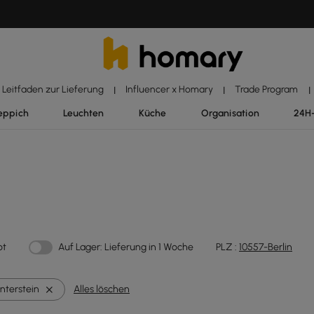
Leitfaden zur Lieferung
Influencer x Homary
Trade Program
|
|
|
eppich
Leuchten
Küche
Organisation
24H
ot
Auf Lager: Lieferung in 1 Woche
PLZ :
10557-Berlin
interstein
Alles löschen