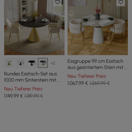
Essgruppe 99 cm Esstisch
+2
aus gesintertem Stein mit 2
Stühlen
Rundes Esstisch-Set aus
Neu Tieferer Preis
1000 mm Sinterstein mit
1.067
,99
€
1.269,99 €
gebürstetem Goldfuß für 2
Neu Tieferer Preis
Personen
1.149
,99
€
1.319,99 €