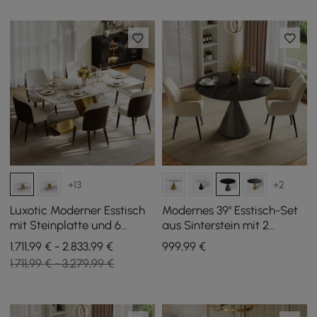
+13
+2
Luxotic Moderner Esstisch
Modernes 39" Esstisch-Set
mit Steinplatte und 6
aus Sinterstein mit 2
Stühlen, 1800 mm,
Stühlen
1.711,99 € - 2.833,99 €
999
,99
€
goldfarben
1.711,99 € - 3.279,99 €