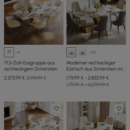
+1
+13
71,3-Zoll-Essgruppe aus
Moderner rechteckiger
rechteckigem Sinterstein
Esstisch aus Sinterstein mit
6 Stühlen in Gold, 2000
2.373
,99
€
2.919,99 €
1.711,99 € - 2.833,99 €
mm
1.711,99 € - 3.279,99 €