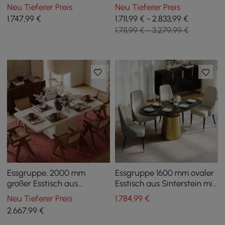
Esstisch aus gesintertem
8 Stühlen, 2200 mm,
Neu Tieferer Preis
Neu Tieferer Preis
Stein mit 4 Stühlen
goldfarben
1.747
,99
€
1.711,99 € - 2.833,99 €
1.711,99 € - 3.279,99 €
Essgruppe, 2000 mm
Essgruppe 1600 mm ovaler
großer Esstisch aus
Esstisch aus Sinterstein mit
künstlichem Travertin mit 6
4 Stühlen
Neu Tieferer Preis
1.784
,99
€
Stühlen
2.667
,99
€