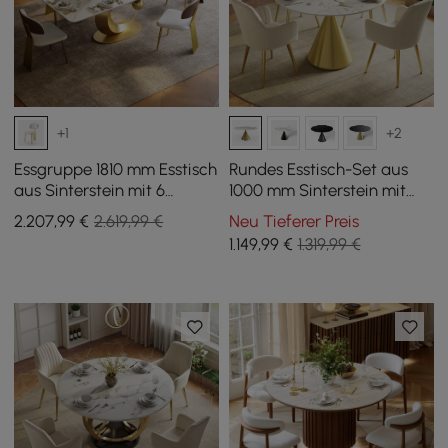
+1
+2
Essgruppe 1810 mm Esstisch
Rundes Esstisch-Set aus
aus Sinterstein mit 6
1000 mm Sinterstein mit
Stühlen
gebürstetem Goldfuß für 2
2.207
,99
€
2.619,99 €
Neu Tieferer Preis
Personen
1.149
,99
€
1.319,99 €