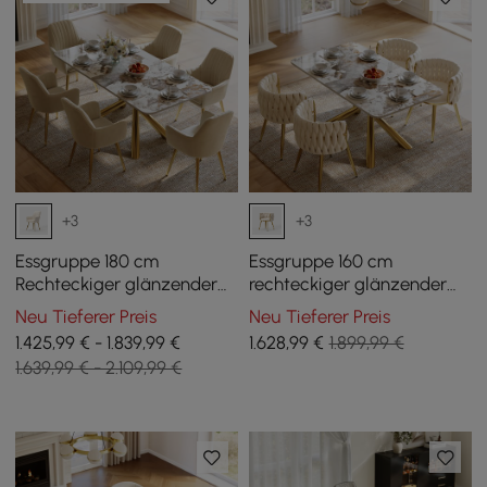
+3
+3
Essgruppe 180 cm
Essgruppe 160 cm
Rechteckiger glänzender
rechteckiger glänzender
Pandora-Esstisch aus
Pandora-Esstisch aus
Neu Tieferer Preis
Neu Tieferer Preis
gesintertem Stein mit 6
gesintertem Stein mit 4
1.425,99 € - 1.839,99 €
1.628
,99
€
1.899,99 €
Stühlen
Stühlen
1.639,99 € - 2.109,99 €