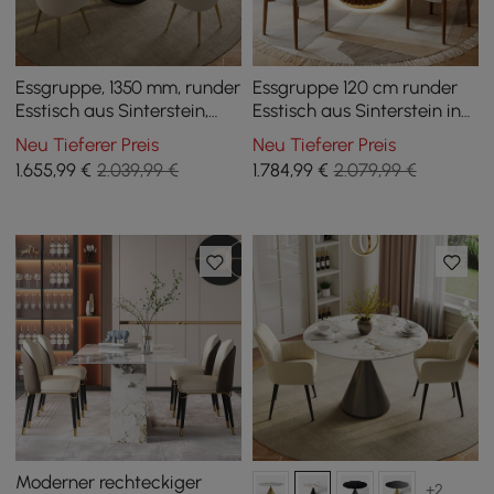
Essgruppe, 1350 mm, runder
Essgruppe 120 cm runder
Esstisch aus Sinterstein,
Esstisch aus Sinterstein in
moderner Stil, mit 4
Faux-Travertin-Optik mit 4
Neu Tieferer Preis
Neu Tieferer Preis
Stühlen
Stühlen
1.655
,99
€
2.039,99 €
1.784
,99
€
2.079,99 €
Moderner rechteckiger
+2