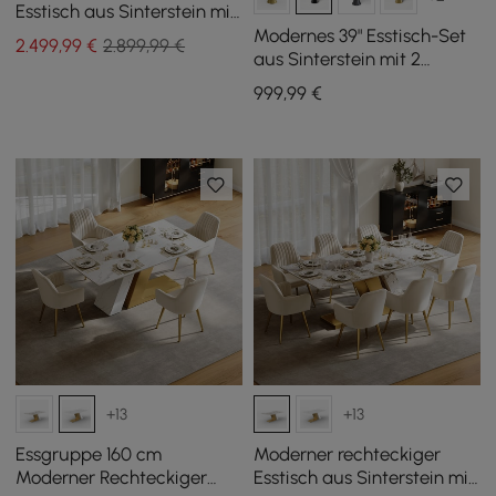
Esstisch aus Sinterstein mit
8 Stühlen in Gold, 2000
Modernes 39" Esstisch-Set
2.499
,99
€
2.899,99 €
mm
aus Sinterstein mit 2
Stühlen
999
,99
€
+13
+13
Essgruppe 160 cm
Moderner rechteckiger
Moderner Rechteckiger
Esstisch aus Sinterstein mit