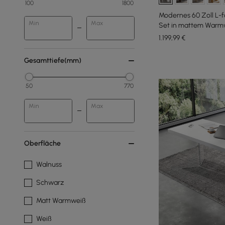
100
1800
Modernes 60 Zoll L-f
Min
Max
Set in mattem Warmw
drehbares Design
1.199
,99
€
Gesamttiefe(mm)
50
770
Min
Max
Oberfläche
Walnuss
Schwarz
Matt Warmweiß
Weiß