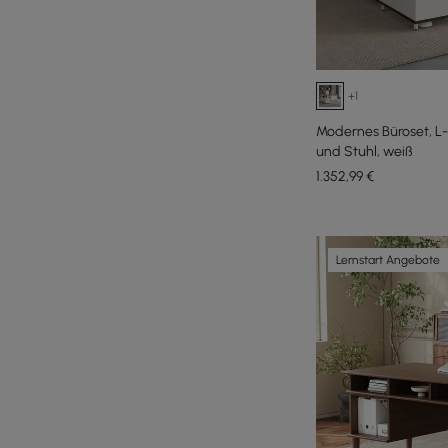
+1
Modernes Büroset, L-
und Stuhl, weiß
1.352
,99
€
Lernstart Angebote