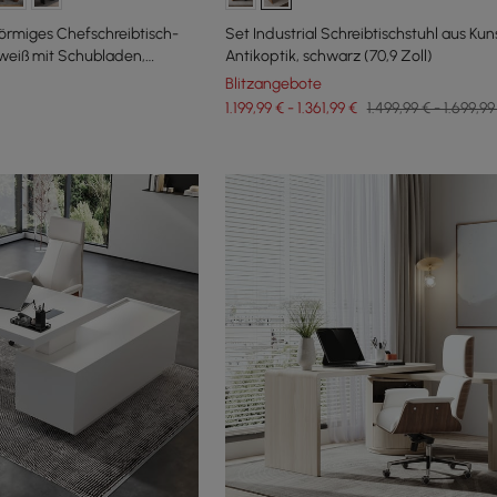
örmiges Chefschreibtisch-
Set Industrial Schreibtischstuhl aus Kun
eiß mit Schubladen,
Antikoptik, schwarz (70,9 Zoll)
Blitzangebote
1.199,99 € - 1.361,99 €
1.499,99 € - 1.699,99