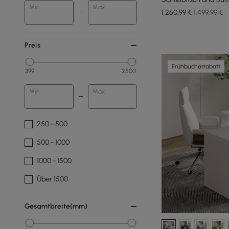
Min
Max
1.260
,99
€
1.499,99 €
Preis
Frühbucherrabatt
399
2500
Min
Max
250 - 500
500 - 1000
1000 - 1500
Über 1500
Gesamtbreite(mm)