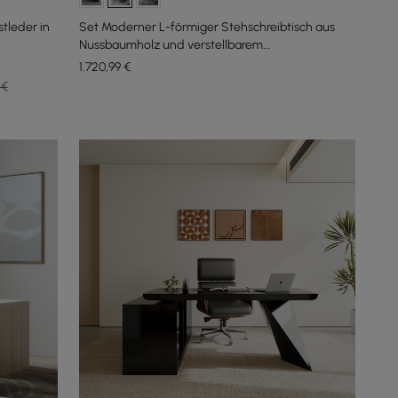
stleder in
Set Moderner L-förmiger Stehschreibtisch aus
Nussbaumholz und verstellbarem
Schreibtischstuhl aus Leder (71,5 Zoll)
1.720
,99
€
 €