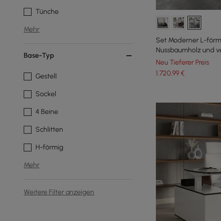
Tünche
Mehr
Set Moderner L-förmi
Nussbaumholz und ve
Base-Typ
Schreibtischstuhl au
Neu Tieferer Preis
1.720
,99
€
Gestell
Sockel
4 Beine
Schlitten
H-förmig
Mehr
Weitere Filter anzeigen