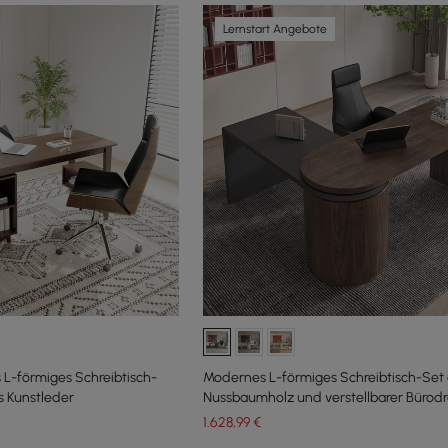
Lernstart Angebote
 L-förmiges Schreibtisch-
Modernes L-förmiges Schreibtisch-Set
s Kunstleder
Nussbaumholz und verstellbarer Bürodr
aus Leder
1.628
,99
€