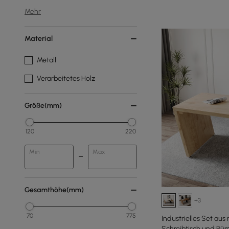
Mehr
Material
Metall
Verarbeitetes Holz
Größe(mm)
120
220
Min
Max
Gesamthöhe(mm)
+3
70
775
Industrielles Set aus
Schreibtisch und Bür