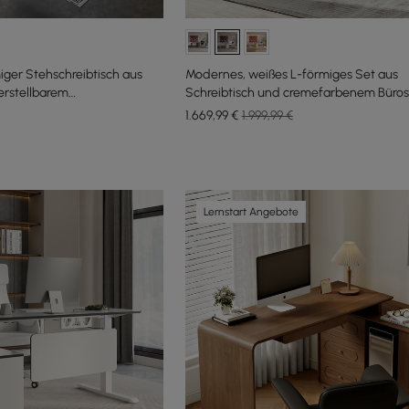
ger Stehschreibtisch aus
Modernes, weißes L-förmiges Set aus
rstellbarem
Schreibtisch und cremefarbenem Büros
s Leder (1815 mm)
gepolstert, drehbar
1.669
,99
€
1.999,99 €
Lernstart Angebote