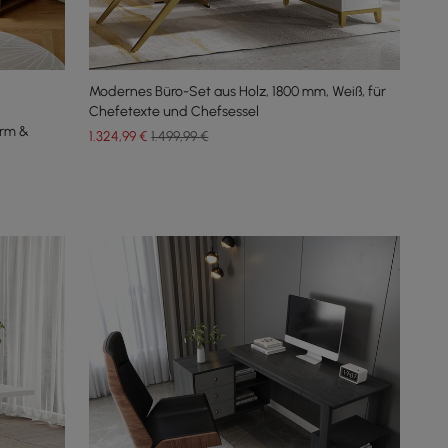
Modernes Büro-Set aus Holz, 1800 mm, Weiß, für
Chefetexte und Chefsessel
orm &
1.324
,99
€
1.499,99 €