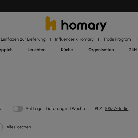
Leitfaden zur Lieferung
Influencer x Homary
Trade Program
|
|
|
eppich
Leuchten
Küche
Organisation
24H
ot
Auf Lager: Lieferung in 1 Woche
PLZ :
10557-Berlin
Alles löschen