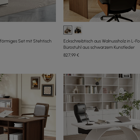
förmiges Set mit Stehtisch
Eckschreibtisch aus Walnussholz in L-F
Bürostuhl aus schwarzem Kunstleder
827
,99
€