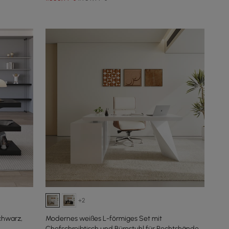
+2
chwarz,
Modernes weißes L-förmiges Set mit
Chefschreibtisch und Bürostuhl für Rechtshänder