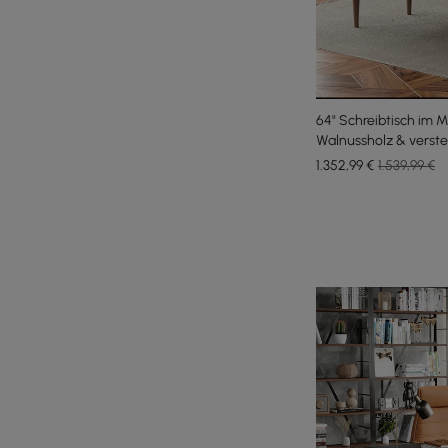
64" Schreibtisch im 
Walnussholz & verstel
Kunstleder
1.352
,99
€
1.539,99 €