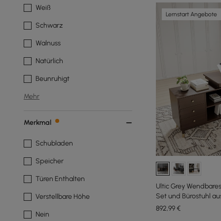
Weiß
Lernstart Angebote
Schwarz
Walnuss
Natürlich
Beunruhigt
Mehr
Merkmal
Schubladen
Speicher
Türen Enthalten
Ultic Grey Wendbares
Set und Bürostuhl au
Verstellbare Höhe
892
,99
€
Nein