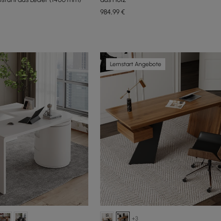
984
,99
€
Lernstart Angebote
+3