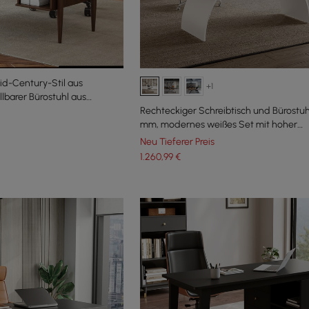
Mid-Century-Stil aus
+1
lbarer Bürostuhl aus
Rechteckiger Schreibtisch und Bürostuhl
mm, modernes weißes Set mit hoher
Rückenlehne
Neu Tieferer Preis
1.260
,99
€