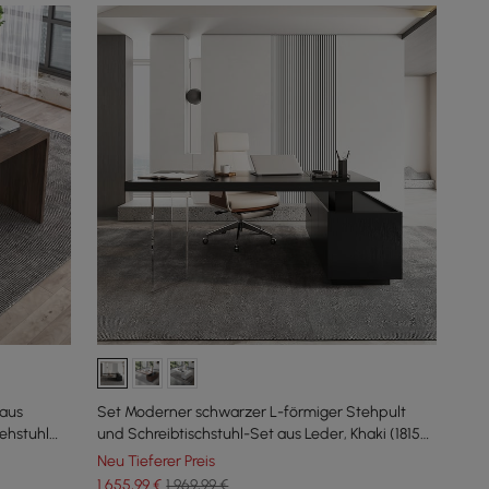
 aus
Set Moderner schwarzer L-förmiger Stehpult
ehstuhl
und Schreibtischstuhl-Set aus Leder, Khaki (1815
mm)
Neu Tieferer Preis
1.655
,99
€
1.969,99 €