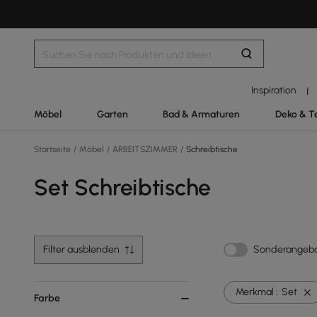
Inspiration
|
Möbel
Garten
Bad & Armaturen
Deko & T
Startseite
/
Möbel
/
ARBEITSZIMMER
/
Schreibtische
Set Schreibtische
Filter ausblenden
Sonderangeb
Merkmal :
Set
Farbe