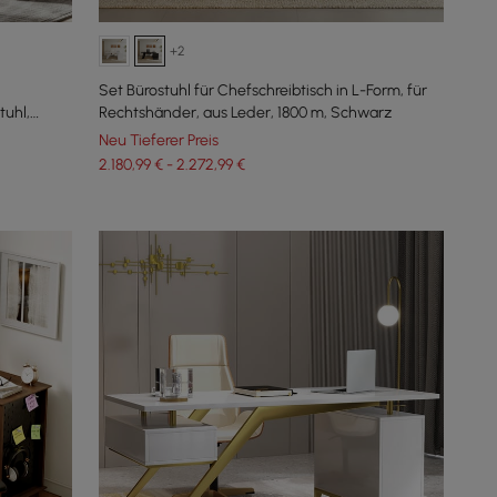
+2
Set Bürostuhl für Chefschreibtisch in L-Form, für
tuhl,
Rechtshänder, aus Leder, 1800 m, Schwarz
Neu Tieferer Preis
2.180,99 € - 2.272,99 €