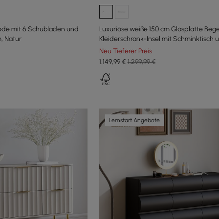
ode mit 6 Schubladen und
Luxuriöse weiße 150 cm Glasplatte Beg
, Natur
Kleiderschrank-Insel mit Schminktisch 
Schmuckdisplay
Neu Tieferer Preis
1.149
,99
€
1.299,99 €
Lernstart Angebote