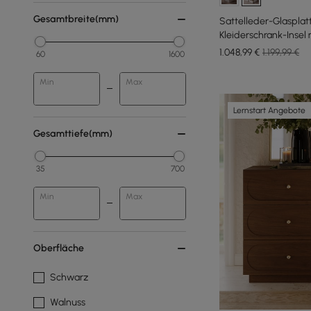
Gesamtbreite(mm)
Sattelleder-Glaspla
Kleiderschrank-Insel 
Schmuckdisplay, 2er
1.048
,99
€
1.199,99 €
60
1600
Min
Max
Lernstart Angebote
Gesamttiefe(mm)
35
700
Min
Max
Oberfläche
Schwarz
Walnuss