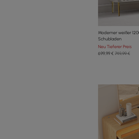
Moderner weißer 120
Schubladen
Neu Tieferer Preis
699
,99
€
749,99 €