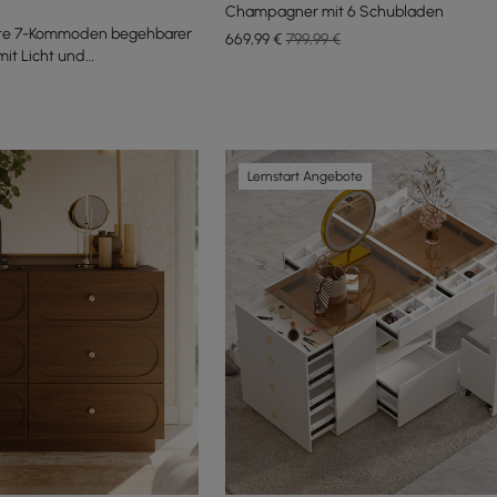
Champagner mit 6 Schubladen
tte 7-Kommoden begehbarer
669
,99
€
799,99 €
mit Licht und
-Set
Lernstart Angebote