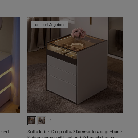
Lernstart Angebote
+2
 und
Sattelleder-Glasplatte, 7 Kommoden, begehbarer
Kleiderschrank mit Licht und Schmuckdisplay