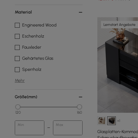
Material
Lernstart Angebote
Engineered Wood
Eschenholz
Fauxleder
Gehärtetes Glas
Sperrholz
Mehr
Größe(mm)
120
160
+1
Min
Max
Glasplatten-Kommode
Schmuckaufbewahrun