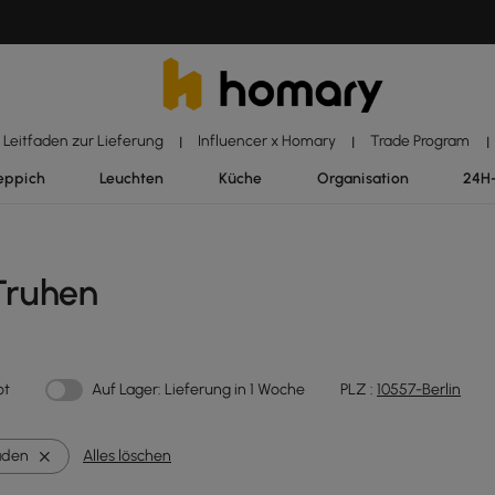
Leitfaden zur Lieferung
Influencer x Homary
Trade Program
|
|
|
eppich
Leuchten
Küche
Organisation
24H
Truhen
ot
Auf Lager: Lieferung in 1 Woche
PLZ :
10557-Berlin
aden
Alles löschen