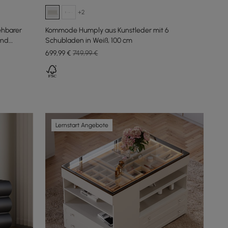
+2
ehbarer
Kommode Humply aus Kunstleder mit 6
und
Schubladen in Weiß, 100 cm
699
,99
€
749,99 €
Lernstart Angebote