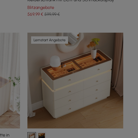
Blitzangebote
569
,99
€
599,99 €
Lernstart Angebote
te in