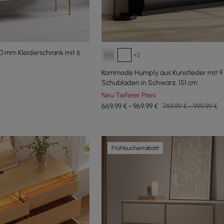
0 mm Kleiderschrank mit 6
+2
Kommode Humply aus Kunstleder mit 9
Schubladen in Schwarz, 151 cm
Neu Tieferer Preis
669,99 € - 969,99 €
749,99 € - 999,99 €
Frühbucherrabatt