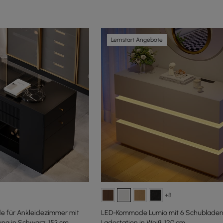
Lernstart Angebote
+8
 für Ankleidezimmer mit
LED-Kommode Lumio mit 6 Schubladen
g in Schwarz, 153 cm
Ladestation in Weiß, 120 cm