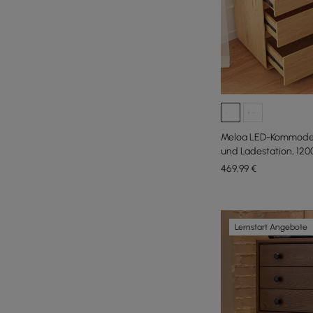
Meloa LED-Kommode 
und Ladestation, 12
469
,99
€
Lernstart Angebote