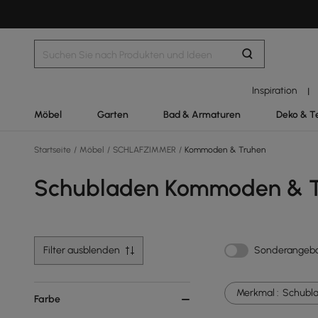
Inspiration
|
Möbel
Garten
Bad & Armaturen
Deko & T
Startseite
/
Möbel
/
SCHLAFZIMMER
/
Kommoden & Truhen
Schubladen Kommoden & 
Filter ausblenden
Sonderangeb
Merkmal :
Schubl
Farbe