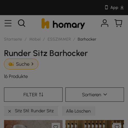
App
Startseite
/
Möbel
/
ESSZIMMER
/
Barhocker
Runder Sitz Barhocker
Suche
16 Produkte
FILTER
Sortieren
Sitz Stil: Runder Sitz
Alle Löschen