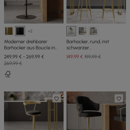
+2
Moderner drehbarer
Barhocker, rund, mit
Barhocker aus Boucle in
schwarzer
Schwarz mit
Samtpolsterung,
249,99 € - 269,99 €
149
,99
€
199,99 €
Höhenverstellung und
Rückenlehne und goldener
269,99 €
matt-schwarzem Fuß, 1er-
Fußstütze
Set