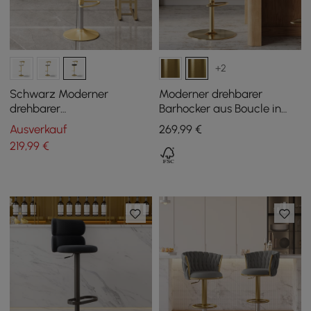
+2
Schwarz Moderner
Moderner drehbarer
drehbarer
Barhocker aus Boucle in
höhenverstellbarer
Schwarz mit
Ausverkauf
269
,99
€
Barhocker mit Rückenlehne
Höhenverstellung und
219
,99
€
Samt
goldenem Fuß, 1er-Set