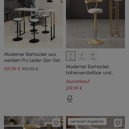
Moderner Barhocker aus
weißem PU-Leder (2er-Set),
höhenverstellbar und
Moderner Barhocker,
159
,99
€
199,99 €
drehbar
höhenverstellbar und
drehbar, mit
Ausverkauf
Samtpolsterung, Weiß, mit
219
,99
€
Fußstütze
Lernstart Angebote