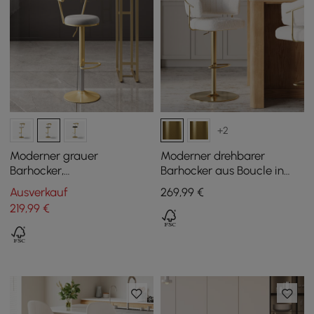
+2
Moderner grauer
Moderner drehbarer
Barhocker,
Barhocker aus Boucle in
höhenverstellbar und
Warmweiß mit
Ausverkauf
269
,99
€
drehbar, mit
Höhenverstellung und
219
,99
€
Samtpolsterung und
goldenem Fuß, 1er-Set
Fußstütze