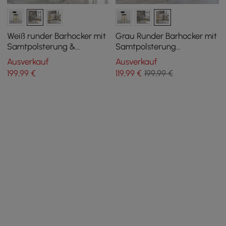
Weiß runder Barhocker mit
Grau Runder Barhocker mit
Samtpolsterung &
Samtpolsterung
Rückenlehne & Fußstütze
Rückenlehne & Fußstütze in
Ausverkauf
Ausverkauf
für Kücheninsel
Gold
199
,99
€
119
,99
€
199,99 €