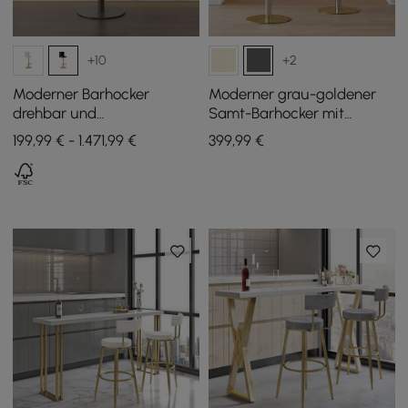
+10
+2
Moderner Barhocker
Moderner grau-goldener
drehbar und
Samt-Barhocker mit
höhenverstellbar aus Samt
Verstellfunktion und
199,99 € - 1.471,99 €
399
,99
€
in Schwarz, 1 Stk
Drehgelenk, 2 Stück