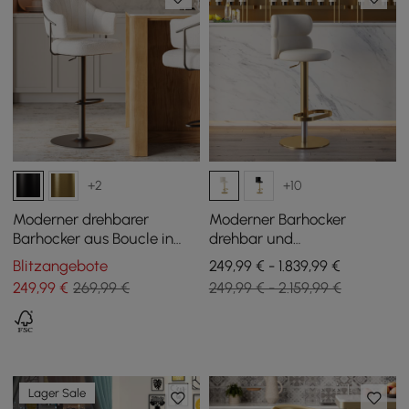
+2
+10
Moderner drehbarer
Moderner Barhocker
Barhocker aus Boucle in
drehbar und
Warmweiß mit
höhenverstellbar aus Samt
Blitzangebote
249,99 € - 1.839,99 €
Höhenverstellung und
in Warmweiß, 4er-Set
249
,99
€
269,99 €
249,99 € - 2.159,99 €
matt-schwarzem Fuß, 1er-
Set
Lager Sale