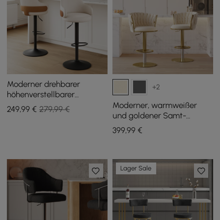
Moderner drehbarer
+2
höhenverstellbarer
Barhocker & Thekenhocker
Moderner, warmweißer
249
,99
€
279,99 €
mit Samtbezug, 1 Stück
und goldener Samt-
Barhocker mit drehbarer
399
,99
€
Verstellung, 2 Stück
Lager Sale