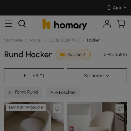
App
Startseite
/
Möbel
/
SCHLAFZIMMER
/
Hocker
Rund Hocker
2 Produkte
Suche
FILTER
Sortieren
Form: Rund
Alle Löschen
Lernstart Angebote