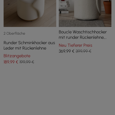
Boucle Waschtischhocker
2 Oberfläche
mit runder Rückenlehne,
Runder Schminkhocker aus
drehbar, Akzentstuhl
Neu Tieferer Preis
Leder mit Rückenlehne
369
,99
€
399,99 €
Blitzangebote
189
,99
€
199,99 €