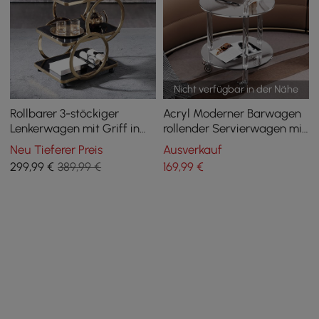
Nicht verfügbar in der Nähe
Rollbarer 3-stöckiger
Acryl Moderner Barwagen
Lenkerwagen mit Griff in
rollender Servierwagen mit
Schwarz und gebürstetem
2 Etagen & Handgriff
Neu Tieferer Preis
Ausverkauf
Gold, Stil A
299
,99
€
389,99 €
169
,99
€