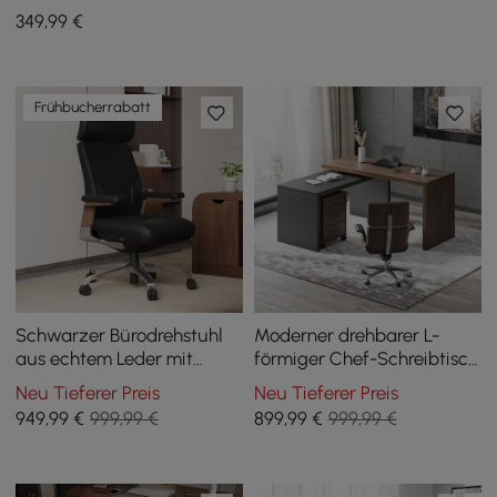
verstellbarer Höhe
349
,99
€
Frühbucherrabatt
Schwarzer Bürodrehstuhl
Moderner drehbarer L-
aus echtem Leder mit
förmiger Chef-Schreibtisch
ergonomischem Synchron-
mit beweglichem
Neu Tieferer Preis
Neu Tieferer Preis
Neigungsmechanismus
Aktenschrank (1520 mm)
949
,99
€
999,99 €
899
,99
€
999,99 €