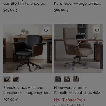
aus Stoff mit drehbarer
Kunstleder — ergonomisch
Funktion und verstellbarer
verstellbarer Drehstuhl
349
,99
€
399
,99
€
Höhe
(Khaki)
Bürostuhl aus Holz und
Höhenverstellbarer
Kunstleder — ergonomisch
Schreibtischstuhl aus Holz
verstellbarer Drehstuhl
für Zuhause und Büro in
399
,99
€
Neu Tieferer Preis
(schwarz)
Khaki
669
,99
€
699,99 €