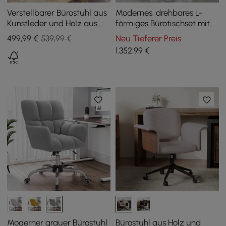
Verstellbarer Bürostuhl aus
Modernes, drehbares L-
Kunstleder und Holz aus
förmiges Bürotischset mit
der Mitte des Jahrhunderts
drehbarem Bürostuhl aus
499
,99
€
539,99 €
Neu Tieferer Preis
schwarzem Leder
1.352
,99
€
Moderner grauer Bürostuhl
Bürostuhl aus Holz und