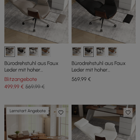
Bürodrehstuhl aus Faux
Bürodrehstuhl aus Faux
Leder mit hoher
Leder mit hoher
Rückenlehne, Liegefunktion
Rückenlehne, Liegefunktion
Blitzangebote
569
,99
€
und Fußstütze in Khaki
und Fußstütze in Schwarz
499
,99
€
569,99 €
Lernstart Angebote