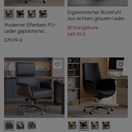
Ergonomischer Bürostuhl
aus echtem grauem Leder
mit hoher Rückenlehne,
Moderner Elfenbein PU-
Blitzangebote
Neigefunktion und
Leder gepolsterter
649
,99
€
Drehgestell
Bürostuhl mit hoher
579
,99
€
Rückenlehne