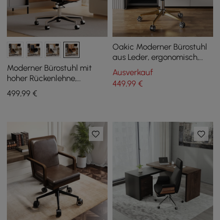
Oakic Moderner Bürostuhl
aus Leder, ergonomisch,
drehbar, höhenverstellbar,
Moderner Bürostuhl mit
Ausverkauf
Weiß
hoher Rückenlehne,
449
,99
€
bezogen mit braunem PU-
499
,99
€
Leder