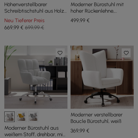
Höhenverstellbarer
Moderner Bürostuhl mit
Schreibtischstuhl aus Holz
hoher Rückenlehne,
für Zuhause und Büro in
bezogen mit schwarzem
Neu Tieferer Preis
499
,99
€
Schwarz
PU-Leder
669
,99
€
699,99 €
Moderner verstellbarer
Boucle Bürostuhl, weiß
Moderner Bürostuhl aus
369
,99
€
weißem Stoff, drehbar, mit