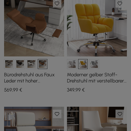
Bürodrehstuhl aus Faux
Moderner gelber Stoff-
Leder mit hoher
Drehstuhl mit verstellbarer
Rückenlehne, Liegefunktion
Höhe
569
,99
€
349
,99
€
und Fußstütze in Braun