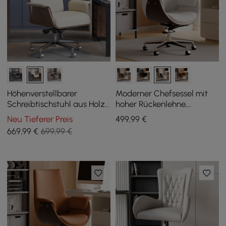
Höhenverstellbarer
Moderner Chefsessel mit
Schreibtischstuhl aus Holz
hoher Rückenlehne,
für Zuhause und Büro in
gepolstert mit weißem PU-
Neu Tieferer Preis
499
,99
€
Weiß
Leder
669
,99
€
699,99 €