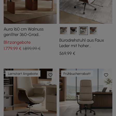
Aura 160 cm Walnuss
gerillter 360-Grad
drehbarer Schreibtisch
Bürodrehstuhl aus Faux
Blitzangebote
elektrisch
Leder mit hoher
1.779
,99
€
1.899,99 €
höhenverstellbarer
Rückenlehne, Liegefunktion
569
,99
€
Stehschreibtisch
und Fußstütze in Weiß
Lernstart Angebote
Frühbucherrabatt