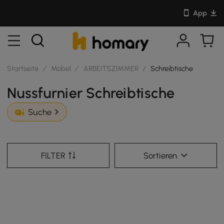
App
Startseite
/
Möbel
/
ARBEITSZIMMER
/
Schreibtische
Nussfurnier Schreibtische
Suche
FILTER
Sortieren