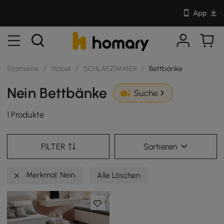
App
Startseite
/
Möbel
/
SCHLAFZIMMER
/
Bettbänke
Nein Bettbänke
Suche
1 Produkte
FILTER
Sortieren
Merkmal: Nein
Alle Löschen