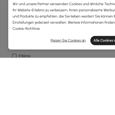
1000 - 1500
Wir und unsere Partner verwenden Cookies und ähnliche Techn
Ihr Website-Erlebnis zu verbessern, Ihnen personalisierte Werbu
Über 1500
und Produkte zu empfehlen, die Sie lieben werden! Sie können 
Einstellungen jederzeit verwalten. Weitere Informationen finden 
Base-Typ
Cookie-Richtlinie
.
Sockel
Passen Sie Cookies an
Alle Cookies
Doppel-sockel
4 Beine
Nein
Stuhl-Material
Eschenholz
Samt
Metall