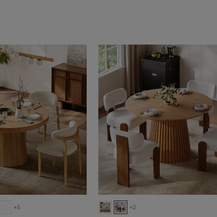
+5
+2