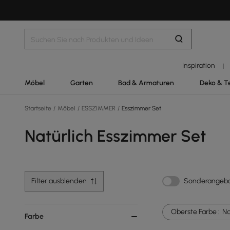
Inspiration
|
Möbel
Garten
Bad & Armaturen
Deko & T
Startseite
/
Möbel
/
ESSZIMMER
/
Esszimmer Set
Natürlich Esszimmer Set
Filter ausblenden
Sonderangeb
Oberste Farbe :
Na
Farbe