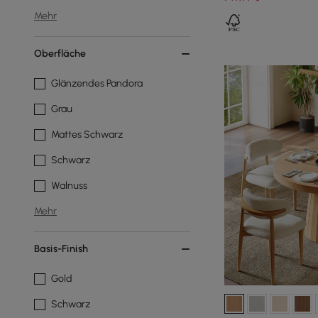
Mehr
Oberfläche
Glänzendes Pandora
Grau
Mattes Schwarz
Schwarz
Walnuss
Mehr
Basis-Finish
Gold
Schwarz