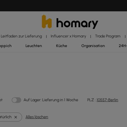
Leitfaden zur Lieferung
Influencer x Homary
Trade Program
|
|
|
eppich
Leuchten
Küche
Organisation
24H
ot
Auf Lager: Lieferung in 1 Woche
PLZ :
10557-Berlin
türlich
Alles löschen