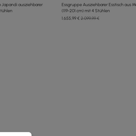
 Japandi ausziehbarer
Essgruppe Ausziehbarer Esstisch aus M
Stühlen
(119-201 cm) mit 4 Stühlen
1.655
,99
€
2.099,99 €