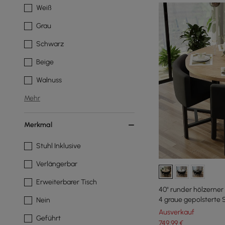
Weiß
Grau
Schwarz
Beige
Walnuss
Mehr
Merkmal
Stuhl Inklusive
Verlängerbar
Erweiterbarer Tisch
40" runder hölzerner 
4 graue gepolsterte 
Nein
Ausverkauf
Geführt
749
,99
€