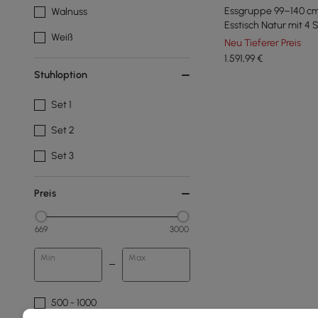
Essgruppe 99–140 cm
Walnuss
Esstisch Natur mit 4 
Weiß
Neu Tieferer Preis
1.591
,99
€
Stuhloption
Set 1
Set 2
Set 3
Preis
669
3000
Min
Max
500 - 1000