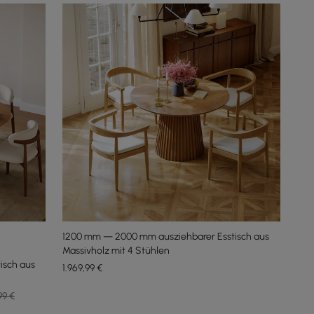
1200 mm — 2000 mm ausziehbarer Esstisch aus
Massivholz mit 4 Stühlen
isch aus
1.969
,99
€
99 €