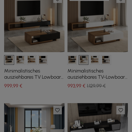
Minimalistisches
Minimalistisches
ausziehbares TV Lowboard
ausziehbares TV-Lowboard
& Couchtisch Set Quoint
& Couchtisch Set Quoint
999
,99
€
993
,99
€
1.129,99 €