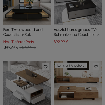
Fero TV-Lowboard und
Ausziehbares graues TV-
Couchtisch-Set,
Schrank- und Couchtisch-
ausziehbar von 1200 mm
Set mit 3 Schubladen
Neu Tieferer Preis
892
,99
€
bis 2400 mm
1.149
,99
€
1.479,99 €
Lernstart Angebote