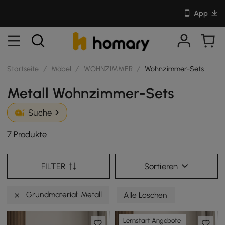
App
Startseite
/
Möbel
/
WOHNZIMMER
/
Wohnzimmer-Sets
Metall Wohnzimmer-Sets
Suche
7 Produkte
FILTER
Sortieren
Grundmaterial: Metall
Alle Löschen
Lernstart Angebote