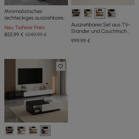
Minimalistisches
rechteckiges ausziehbares
TV-Schrank und
Ausziehbares Set aus TV-
Neu Tieferer Preis
Couchtisch Set mit
Ständer und Couchtisch
855
,99
€
1.049,99 €
Liftplatte in Weiß und
Quoint
999
,99
€
Nussbaum