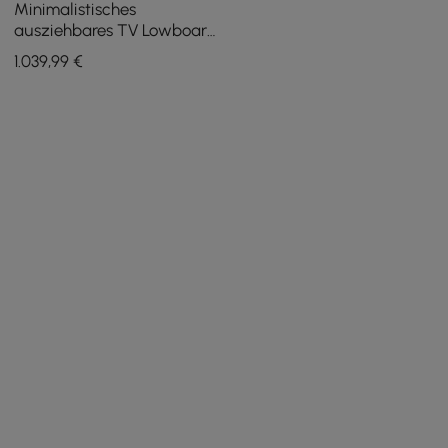
Minimalistisches
ausziehbares TV Lowboard
& Couchtisch Set Quoint
1.039
,99
€