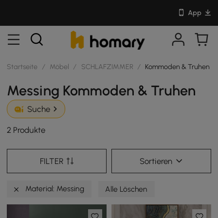
App
Startseite
/
Möbel
/
SCHLAFZIMMER
/
Kommoden & Truhen
Messing Kommoden & Truhen
Suche
2 Produkte
FILTER
Sortieren
Material: Messing
Alle Löschen