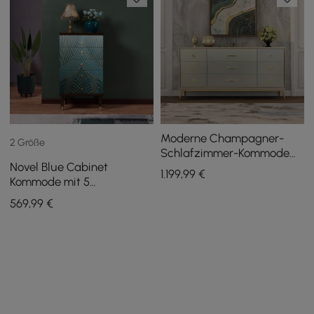
Moderne Champagner-
2 Größe
Schlafzimmer-Kommode
Novel Blue Cabinet
mit 9 Schubladen zur
1.199
,99
€
Kommode mit 5
Aufbewahrung, 1600 mm,
Schubladen, goldfarben
goldfarben
569
,99
€