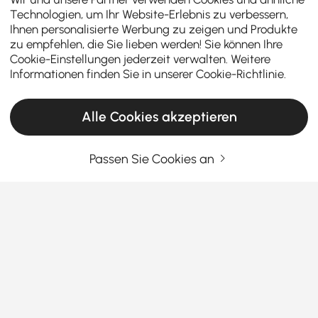
Technologien, um Ihr Website-Erlebnis zu verbessern,
Ihnen personalisierte Werbung zu zeigen und Produkte
zu empfehlen, die Sie lieben werden! Sie können Ihre
Cookie-Einstellungen jederzeit verwalten. Weitere
Informationen finden Sie in unserer
Cookie-Richtlinie
.
Alle Cookies akzeptieren
Passen Sie Cookies an
Ein Leitfaden für clevere Käufer: Die richtige
Kommode und Anrichte finden
Was macht die richtige Kommode & den
richtigen Schrank zu einem echten
Game-Changer in Ihrem Schlafzimmer?
Mehr sehen
Haben Sie genug von Kleiderstapeln, die keinen Platz
Products in the current category have been updated to show the latest 2 items