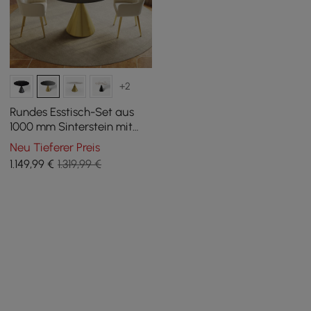
+2
Rundes Esstisch-Set aus
1000 mm Sinterstein mit
gebürstetem Goldfuß für 2
Neu Tieferer Preis
Personen
1.149
,99
€
1.319,99 €