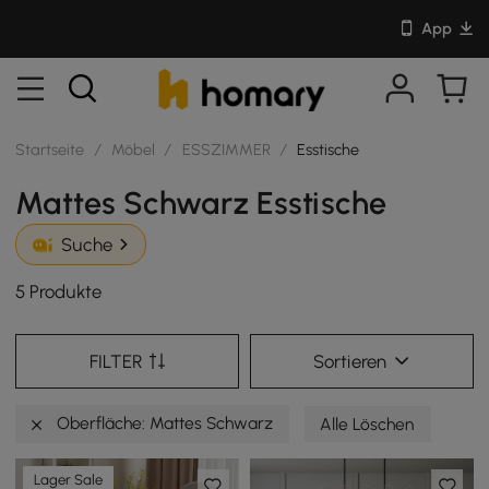
App
Startseite
/
Möbel
/
ESSZIMMER
/
Esstische
Mattes Schwarz Esstische
Suche
5 Produkte
FILTER
Sortieren
Oberfläche: Mattes Schwarz
Alle Löschen
Lager Sale