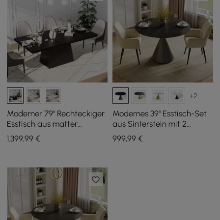
+2
Moderner 79" Rechteckiger
Modernes 39" Esstisch-Set
Esstisch aus matter
aus Sinterstein mit 2
Sintersteinplatte,
Stühlen
1.399
,99
€
999
,99
€
Innen-/Außenbereich, Platz
für 6 Personen