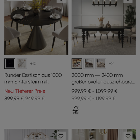
+10
+2
Runder Esstisch aus 1000
2000 mm — 2400 mm
mm Sinterstein mit
großer ovaler ausziehbarer
gebürstetem schwarzem
Esstisch aus der Mitte des
Neu Tieferer Preis
999,99 € - 1.099,99 €
Standfuß für 2—4
Jahrhunderts — Schwarz
899
,99
€
949,99 €
999,99 € - 1.199,99 €
Personen
— Sitzplätze 6—10
Personen