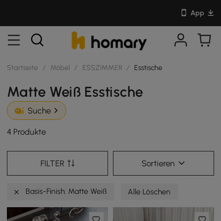
App
Startseite
/
Möbel
/
ESSZIMMER
/
Esstische
Matte Weiß Esstische
Suche
4 Produkte
FILTER
Sortieren
Basis-Finish: Matte Weiß
Alle Löschen