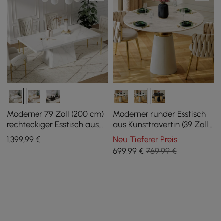
Moderner 79 Zoll (200 cm)
Moderner runder Esstisch
rechteckiger Esstisch aus
aus Kunsttravertin (39 Zoll)
gesintertem Stein, für
mit lederummanteltem
1.399
,99
€
Neu Tieferer Preis
Innen/Außen, bietet Platz
Sockel, für 2 Personen
699
,99
€
769,99 €
für 6 Personen