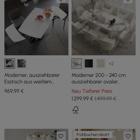
+2
Moderner, ausziehbarer
Moderner 200 - 240 cm
Esstisch aus weißem
ausziehbarer ovaler
Sinterstein, 1800 mm, mit X-
Esstisch Fluve aus weißem
969
,99
€
Neu Tieferer Preis
Basis in Blattform für 4-6
Hochglanz-Sinterstein, für
1.299
,99
€
1.499,99 €
Personen
6 - 10 Personen
Frühbucherrabatt