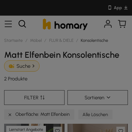
App
Startseite
/
Möbel
/
FLUR & DIELE
/
Konsolentische
Matt Elfenbein Konsolentische
Suche
2 Produkte
FILTER
Sortieren
Oberfläche: Matt Elfenbein
Alle Löschen
Lernstart Angebote