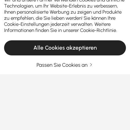
Technologien, um Ihr Website-Erlebnis zu verbessern,
Ihnen personalisierte Werbung zu zeigen und Produkte
zu empfehlen, die Sie lieben werden! Sie können Ihre
Cookie-Einstellungen jederzeit verwalten. Weitere
Informationen finden Sie in unserer
Cookie-Richtlinie
.
Alle Cookies akzeptieren
Passen Sie Cookies an
Finden Sie den perfekten Konsolentisch für
Ihren Eingangsbereich und darüber hinaus
So wählen Sie den richtigen Konsolentisch für
Ihren Eingangsbereich
Haben Sie jemals einen Flur oder ein Wohnzimmer
Mehr sehen
betreten und das Gefühl gehabt, dass etwas fehlt?
Products in the current category have been updated to show the latest 2 items