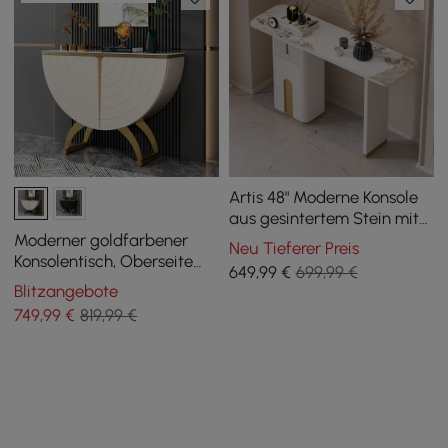
Artis 48" Moderne Konsole
aus gesintertem Stein mit
Stauraum für den
Moderner goldfarbener
Neu Tieferer Preis
Eingangsbereich
Konsolentisch, Oberseite
649
,99
€
699,99 €
aus Sinterstein,
Blitzangebote
Eingangsbereich, mit Türen
749
,99
€
819,99 €