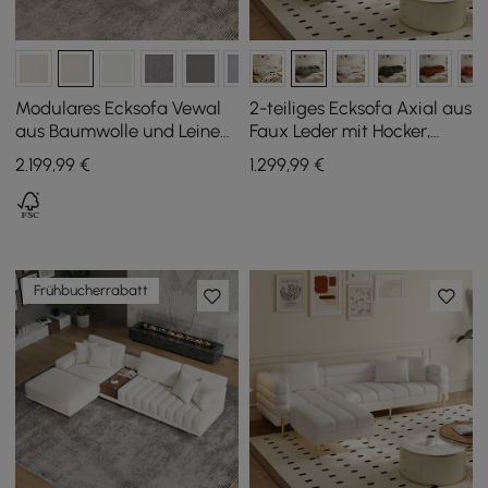
Modulares Ecksofa Vewal
2-teiliges Ecksofa Axial aus
aus Baumwolle und Leinen
Faux Leder mit Hocker,
in L-Form, 320 cm, mit
goldenen Beinen und
2.199
,99
€
1.299
,99
€
Chaiselongue und
Kissen, 230 cm
Ottoman
Frühbucherrabatt