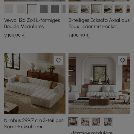
Vewal 126 Zoll L-förmiges
2-teiliges Ecksofa Axial aus
Bouclé Modulares
Faux Leder mit Hocker,
Sektionssofa mit
goldenen Beinen und
2.199
,99
€
1.499
,99
€
Chaiselongue & Ottoman
Kissen, 230 cm
Nimbus 299,7 cm 3-teiliges
Samt-Ecksofa mit
Kanalsteppung und
L-förmige modulare