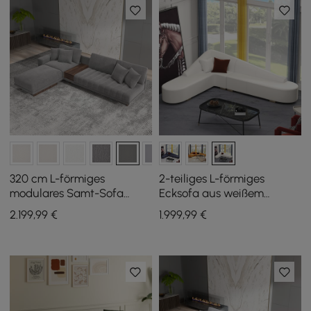
320 cm L-förmiges
2-teiliges L-förmiges
modulares Samt-Sofa
Ecksofa aus weißem
Vewal mit Chaiselongue
Kunstleder
2.199
,99
€
1.999
,99
€
und Ottoman