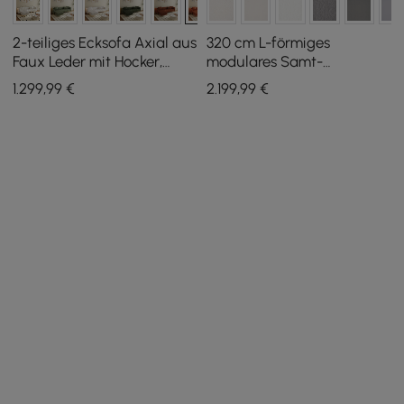
2-teiliges Ecksofa Axial aus
320 cm L-förmiges
Faux Leder mit Hocker,
modulares Samt-
goldenen Beinen und
Schnittsofa Vewal mit
1.299
,99
€
2.199
,99
€
Kissen, 230 cm
Chaiselongue und
Ottoman