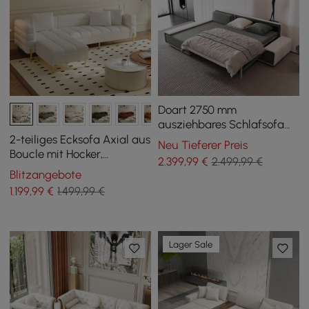
Doart 2750 mm
ausziehbares Schlafsofa
aus Baumwolle und Leinen,
2-teiliges Ecksofa Axial aus
Neu Tieferer Preis
modular, L-förmig, 4-Sitzer
Boucle mit Hocker,
2.399
,99
€
2.499,99 €
goldenen Beinen und
Blitzangebote
Kissen, 230 cm
1.199
,99
€
1.499,99 €
Lager Sale