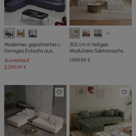
+1
Modernes, gepolstertes L-
302 cm 6-teiliges
förmiges Ecksofa aus
Modulares Sektionssofa
Kunstleder in Blau
aus Samt mit
Ausverkauf
1.999
,99
€
Kanalfunktion und
2.399
,99
€
Polsterung