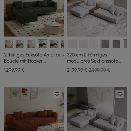
2-teiliges Ecksofa Axial aus
320 cm L-förmiges
Boucle mit Hocker,
modulares Sektionssofa
goldenen Beinen und
Vewal aus Performance-
1.299
,99
€
2.199
,99
€
2.399,99 €
Kissen, 230 cm
Leder mit Chaiselongue
und Ottomane