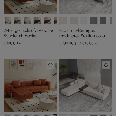
2-teiliges Ecksofa Axial aus
320 cm L-förmiges
Boucle mit Hocker,
modulares Sektionssofa
goldenen Beinen und
Vewal aus Baumwolle und
1.299
,99
€
2.199
,99
€
2.399,99 €
Kissen, 230 cm
Leinen mit Chaiselongue
und Ottoman