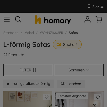
App
Startseite
/
Möbel
/
WOHNZIMMER
/
Sofas
L-förmig Sofas
Suche
24 Produkte
FILTER
Sortieren
Konfiguration: L-förmig
Alle Löschen
Lernstart Angebote