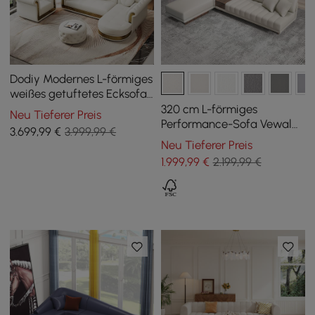
Dodiy Modernes L-förmiges
weißes getuftetes Ecksofa
für 6 Personen mit
320 cm L-förmiges
Neu Tieferer Preis
Ottomane und Kissen
Performance-Sofa Vewal
3.699
,99
€
3.999,99 €
aus Leder, modularer
Neu Tieferer Preis
Schnitt mit Chaiselongue
1.999
,99
€
2.199,99 €
und Ottoman