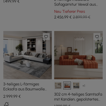
1.499
,99
€
Chaiselongue
Sofagarnitur Vewal aus
Leder mit quadratischem
Neu Tieferer Preis
Couchtisch
2.456
,99
€
2.899,99 €
3-teiliges L-förmiges
+1
Ecksofa aus Baumwolle
und Leinen mit offenem
302 cm 4-teiliges Samtsofa
2.999
,99
€
Seitenstauraum
mit Kanälen, gepolstertes
modulares Ecksofa