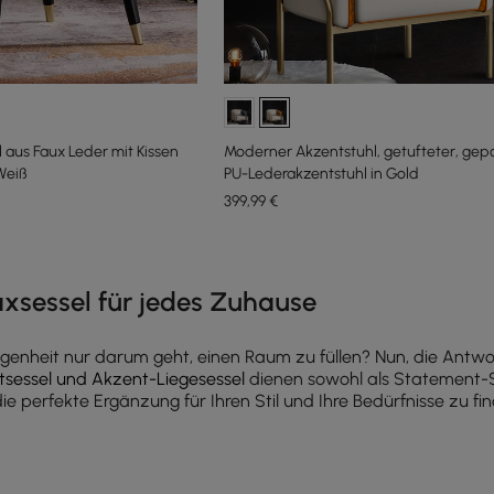
l aus Faux Leder mit Kissen
Moderner Akzentstuhl, getufteter, gepo
Weiß
PU-Lederakzentstuhl in Gold
399
,99
€
e latest 15 items
axsessel für jedes Zuhause
legenheit nur darum geht, einen Raum zu füllen? Nun, die Antwo
sessel und Akzent-Liegesessel
dienen sowohl als Statement-S
die perfekte Ergänzung für Ihren Stil und Ihre Bedürfnisse zu fi