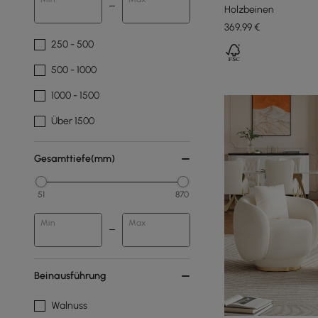
Holzbeinen
369
,99
€
250 - 500
500 - 1000
1000 - 1500
Über 1500
Gesamttiefe(mm)
51
870
Min
Max
Beinausführung
Walnuss