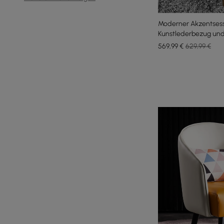
Moderner Akzentsess
Kunstlederbezug und
569
,99
€
629,99 €