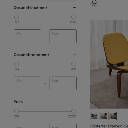
Gesamthöhe(mm)
59
820
Min
Max
Gesamtbreite(mm)
58
980
Min
Max
Preis
299
2200
Polsterter Dreibein-S
Min
Max