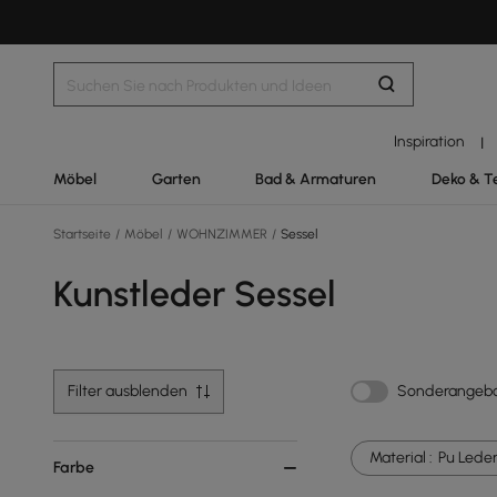
Inspiration
|
Möbel
Garten
Bad & Armaturen
Deko & T
Startseite
/
Möbel
/
WOHNZIMMER
/
Sessel
Kunstleder Sessel
Filter ausblenden
Sonderangeb
Material :
Pu Lede
Farbe