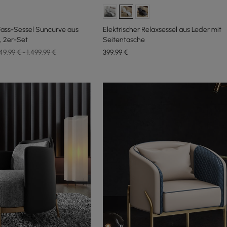
 Fass-Sessel Suncurve aus
Elektrischer Relaxsessel aus Leder mit
, 2er-Set
Seitentasche
49,99 € - 1.499,99 €
399
,99
€