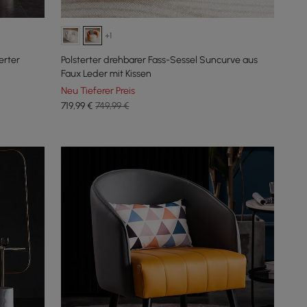
+1
erter
Polsterter drehbarer Fass-Sessel Suncurve aus
Faux Leder mit Kissen
Neu Tieferer Preis
719
,99
€
749,99 €