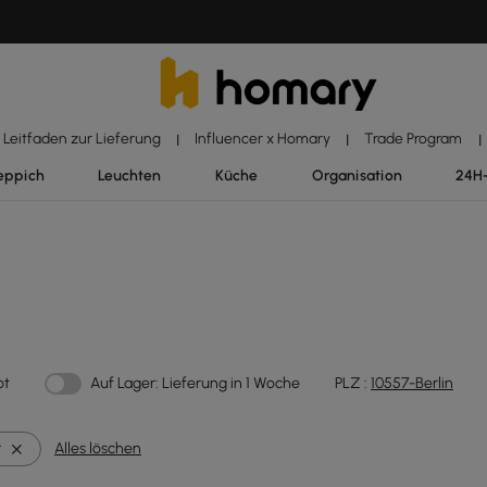
Leitfaden zur Lieferung
Influencer x Homary
Trade Program
|
|
|
eppich
Leuchten
Küche
Organisation
24H
ot
Auf Lager: Lieferung in 1 Woche
PLZ :
10557-Berlin
r
Alles löschen