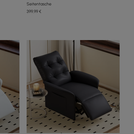
Seitentasche
399
,99
€