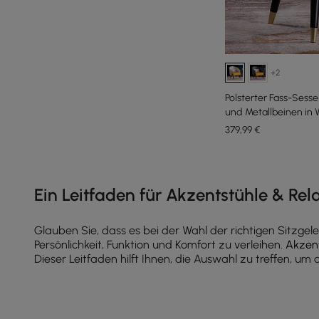
+2
Polsterter Fass-Sesse
und Metallbeinen in 
379
,99
€
Products in the current category have been updated to show th
Ein Leitfaden für Akzentstühle & Rel
Glauben Sie, dass es bei der Wahl der richtigen Sitzge
Persönlichkeit, Funktion und Komfort zu verleihen.
Akzent
Dieser Leitfaden hilft Ihnen, die Auswahl zu treffen, um 