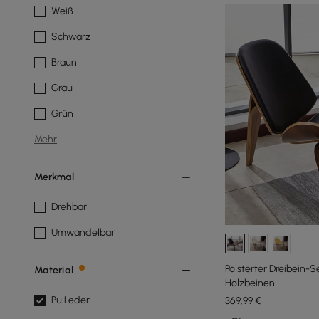
Weiß
Schwarz
Braun
Grau
Grün
Mehr
Merkmal
Drehbar
Umwandelbar
Polsterter Dreibein-S
Material
Holzbeinen
Pu Leder
369
,99
€