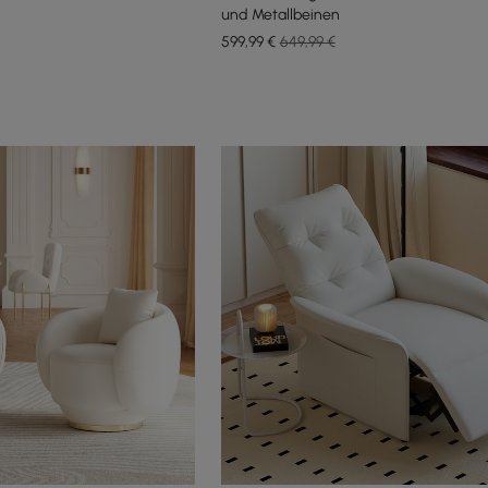
und Metallbeinen
599
,99
€
649,99 €