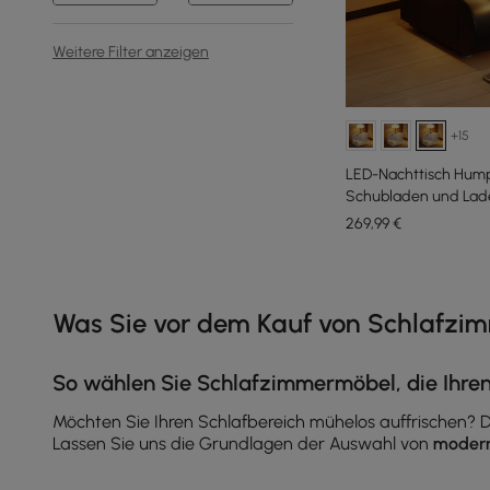
Weitere Filter anzeigen
+15
LED-Nachttisch Humpl
Schubladen und Lade
269
,99
€
Products in the current category have been updated to show th
Was Sie vor dem Kauf von Schlafzim
So wählen Sie Schlafzimmermöbel, die Ihre
Möchten Sie Ihren Schlafbereich mühelos auffrischen?
Lassen Sie uns die Grundlagen der Auswahl von
modern