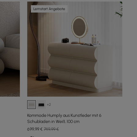
Lernstart Angebote
+2
2
Kommode Humply aus Kunstleder mit 6
Schubladen in Weiß, 100 cm
699
,99
€
749,99 €