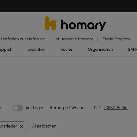
Leitfaden zur Lieferung
Influencer x Homary
Trade Program
|
|
|
eppich
Leuchten
Küche
Organisation
24H
ot
Auf Lager: Lieferung in 1 Woche
PLZ :
10557-Berlin
unstleder
Alles löschen