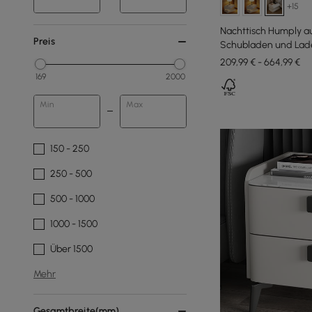
+15
Nachttisch Humply au
Preis
Schubladen und Lade
209,99 € - 664,99 €
169
2000
Min
Max
150 - 250
250 - 500
500 - 1000
1000 - 1500
Über 1500
Mehr
Gesamtbreite(mm)