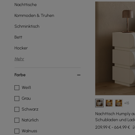
Nachttische
Kommoden & Truhen
Schminktisch
Bett
Hocker
Mehr
Farbe
Weiß
Grau
+15
Schwarz
Nachttisch Humply au
Schubladen und Lades
Natürlich
209,99 € - 664,99 €
2
Walnuss