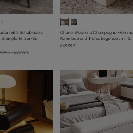
+3
leder mit 2 Schubladen,
Chanor Moderne Champagner-Kommo
 Steinplatte, 2er-Set
Kommode und Truhe, begehbar, mit 6
Schubladen, Schmuckablage
649
,99
€
9,99 € - 539,99 €