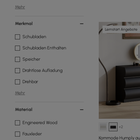
Mehr
Merkmal
Lernstart Angebote
Schubladen
Schubladen Enthalten
Speicher
Drahtlose Aufladung
Drehbar
Mehr
Material
Engineered Wood
+2
Fauxleder
Kommode Humply aus 