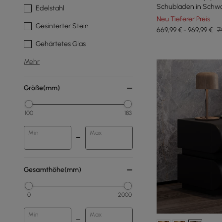
Schubladen in Schwa
Edelstahl
Neu Tieferer Preis
Gesinterter Stein
669,99 € - 969,99 €
7
Gehärtetes Glas
Mehr
Größe(mm)
100
183
Min
Max
Gesamthöhe(mm)
0
2000
Min
Max