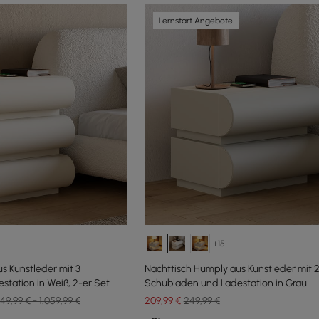
Lernstart Angebote
+15
s Kunstleder mit 3
Nachttisch Humply aus Kunstleder mit 
tation in Weiß, 2-er Set
Schubladen und Ladestation in Grau
49,99 € - 1.059,99 €
209
,99
€
249,99 €