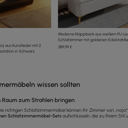
Moderne Klappbank aus weißem PU-Led
Schlafzimmer mit goldenen Edelstahlb
y aus Kunstleder mit 2
389
,99
€
station in Schwarz
e latest 15 items
mermöbeln wissen sollten
n Raum zum Strahlen bringen
 Die richtigen Schlafzimmermöbel können Ihr Zimmer von „naj
en Schlafzimmermöbel-Sets
aufschlüsseln, die zu Ihrem Stil