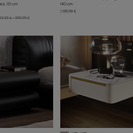
rz, 151 cm
140 cm
1.199
,99
€
49,99 € - 999,99 €