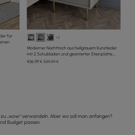
er für
+2
einen
Moderner Nachttisch aus hellgrauem Kunstleder
mit 2 Schubladen und gesinterter Steinplatte,
2er-Set
436
,99
€
539,99 €
a“ zu „wow“ verwandeln. Aber wo soll man anfangen?
 und Budget passen.