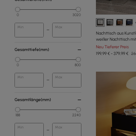
0
3020
Min
Max
Nachttisch aus Kunst
weißer Nachttisch mit
Neu Tieferer Preis
Gesamttiefe(mm)
199,99 € - 379,99 €
26
0
800
Min
Max
Gesamtlänge(mm)
188
2240
Min
Max