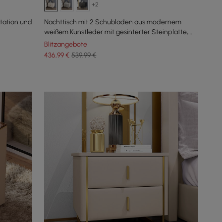
+2
tation und
Nachttisch mit 2 Schubladen aus modernem
weißem Kunstleder mit gesinterter Steinplatte,
2er-Set
Blitzangebote
436
,99
€
539,99 €