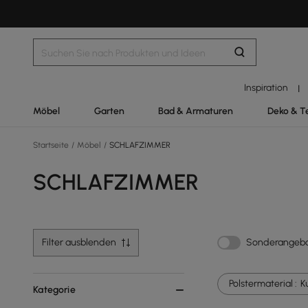
Inspiration
|
Möbel
Garten
Bad & Armaturen
Deko & T
Startseite
/
Möbel
/
SCHLAFZIMMER
SCHLAFZIMMER
Filter ausblenden
Sonderangeb
Polstermaterial :
K
Kategorie