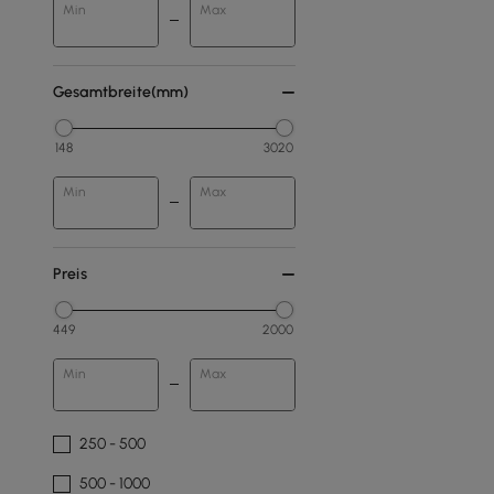
Min
Max
Gesamtbreite(mm)
148
3020
Min
Max
Preis
449
2000
Min
Max
250 - 500
500 - 1000