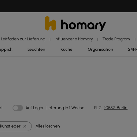
Leitfaden zur Lieferung
Influencer x Homary
Trade Program
|
|
|
eppich
Leuchten
Küche
Organisation
24H
ot
Auf Lager: Lieferung in 1 Woche
PLZ :
10557-Berlin
Kunstleder
Alles löschen