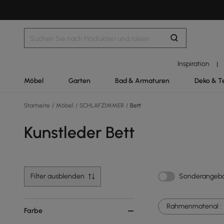
Inspiration
|
Möbel
Garten
Bad & Armaturen
Deko & T
Startseite
/
Möbel
/
SCHLAFZIMMER
/
Bett
Kunstleder Bett
Filter ausblenden
Sonderangeb
Rahmenmaterial :
Farbe