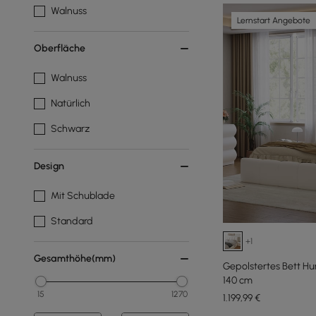
Walnuss
Lernstart Angebote
Oberfläche
Walnuss
Natürlich
Schwarz
Design
Mit Schublade
Standard
+1
Gesamthöhe(mm)
Gepolstertes Bett Hu
140 cm
15
1270
1.199
,99
€