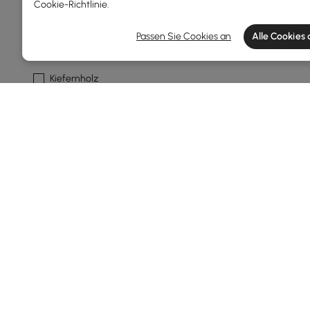
Eschenholz
Cookie-Richtlinie
.
Eukalyptus
Passen Sie Cookies an
Alle Cookies
Gummiholz
Kiefernholz
Mehr
Art Des Bettes
Breites Kopfteil
Platform Bett
Bett-frame
Gepolstertes Bett
Weitere Filter anzeigen
Products in the current category have been updated to show th