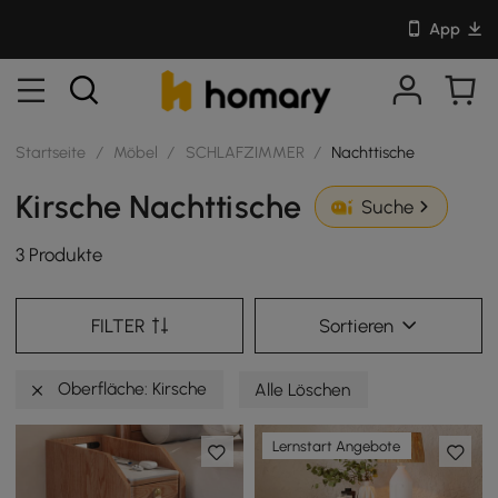
App
Startseite
/
Möbel
/
SCHLAFZIMMER
/
Nachttische
Kirsche Nachttische
Suche
3 Produkte
FILTER
Sortieren
Oberfläche: Kirsche
Alle Löschen
Lernstart Angebote