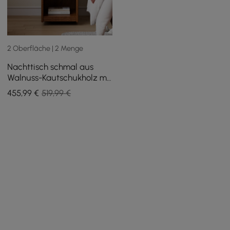
2 Oberfläche | 2 Menge
Nachttisch schmal aus
Walnuss-Kautschukholz mit
LED-Beleuchtung und
455
,99
€
519,99 €
Ladestation, 2er-Set