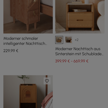
Moderner schmaler
+2
intelligenter Nachttisch
Cherry mit Sensorlicht und
Moderner Nachttisch aus
229
,99
€
USB-Anschluss
Sinterstein mit Schubladen
und Ablage, 2er-Set
399,99 € - 669,99 €