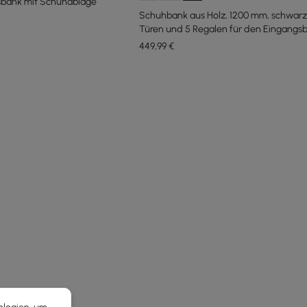
sbank mit Schuhablage
Schuhbank aus Holz, 1200 mm, schwarz,
Türen und 5 Regalen für den Eingangsb
449
,99
€