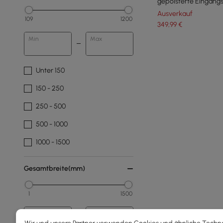
gepolsterte Eingang
Ausverkauf
109
1200
349
,99
€
Min
Max
Unter 150
150 - 250
250 - 500
500 - 1000
1000 - 1500
Gesamtbreite(mm)
1
1500
Min
Max