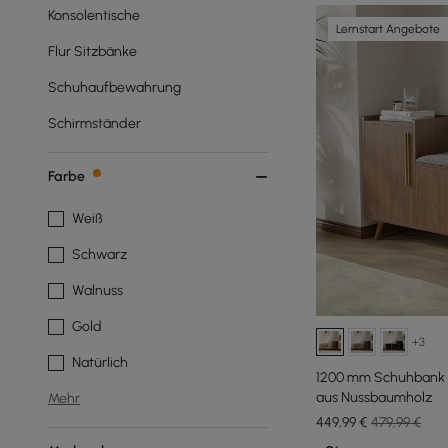
Konsolentische
Lernstart Angebote
Flur Sitzbänke
Schuhaufbewahrung
Schirmständer
Farbe
Weiß
Schwarz
Walnuss
Gold
+3
Natürlich
1200 mm Schuhbank m
aus Nussbaumholz
Mehr
449
,99
€
479,99 €