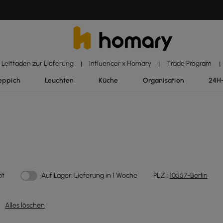
Leitfaden zur Lieferung
Influencer x Homary
Trade Program
|
|
|
eppich
Leuchten
Küche
Organisation
24H
ot
Auf Lager: Lieferung in 1 Woche
PLZ :
10557-Berlin
Alles löschen