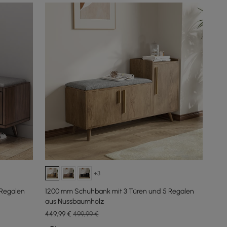
+3
 Regalen
1200 mm Schuhbank mit 3 Türen und 5 Regalen
aus Nussbaumholz
449
,99
€
499,99 €