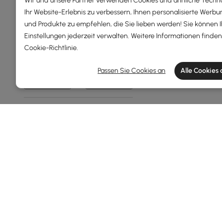
Wir und unsere Partner verwenden Cookies und ähnliche Techn
Ihr Website-Erlebnis zu verbessern, Ihnen personalisierte Werbu
und Produkte zu empfehlen, die Sie lieben werden! Sie können 
Gesamttiefe(mm)
Einstellungen jederzeit verwalten. Weitere Informationen finden 
Cookie-Richtlinie
.
0
600
Passen Sie Cookies an
Alle Cookies
Min
Max
Oberfläche
Walnuss
Schwarz
Natürlich
Matt Elfenbein
Weiß Glänzend
Mehr