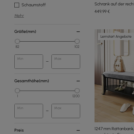
Schrank auf der rech
Schaumstoff
Eingangsbereich (12
449
,99
€
Mehr
Größe(mm)
Lernstart Angebote
82
102
Min
Max
Gesamthöhe(mm)
1
1200
Min
Max
1247 mm Rattanbank, 
Preis