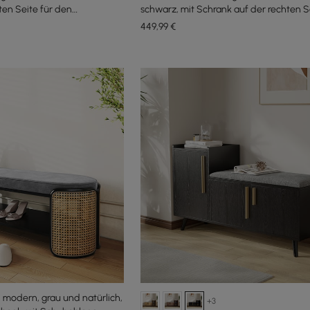
ten Seite für den
schwarz, mit Schrank auf der rechten Se
00 mm)
den Eingangsbereich (1200 mm)
449
,99
€
modern, grau und natürlich,
+3