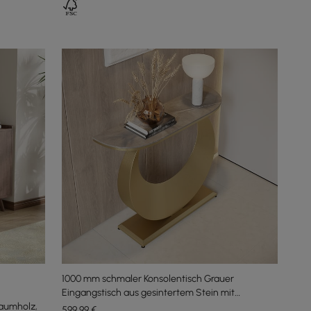
1000 mm schmaler Konsolentisch Grauer
Eingangstisch aus gesintertem Stein mit
aumholz,
Halbmond-Stahlsockel
599
,99
€