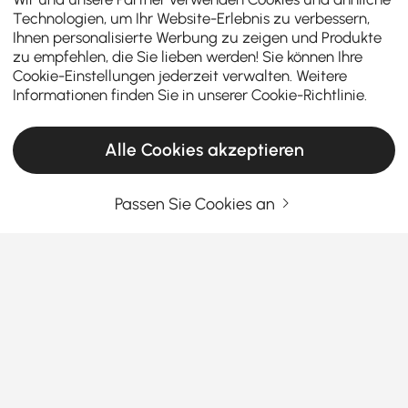
Technologien, um Ihr Website-Erlebnis zu verbessern,
Ihnen personalisierte Werbung zu zeigen und Produkte
zu empfehlen, die Sie lieben werden! Sie können Ihre
Cookie-Einstellungen jederzeit verwalten. Weitere
Informationen finden Sie in unserer
Cookie-Richtlinie
.
Alle Cookies akzeptieren
Passen Sie Cookies an
Wie Sie Couchtisch-Anforderungen erfüllen
und dabei das Budget im Auge behalten
Ein
Couchtisch
ist ein funktionales Herzstück, das
Ihre
Wohnzimmermöbel
miteinander verbindet. Egal,
ob Sie einen Couchtisch zum Verkauf suchen oder
preiswerte Couchtische, die stilvoll sind, wir helfen
Mehr sehen
Ihnen, den perfekten zu finden. Wir erkunden
Products in the current category have been updated to show the latest 2 items