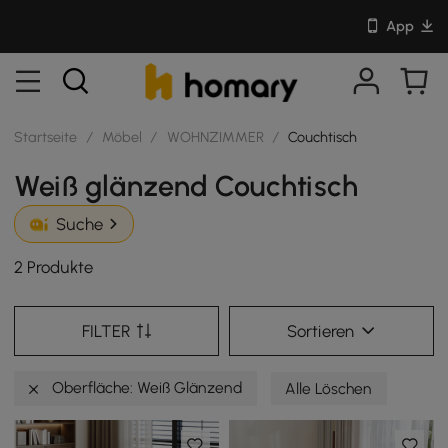
App
Startseite
/
Möbel
/
WOHNZIMMER
/
Couchtisch
Weiß glänzend Couchtisch
Suche
2 Produkte
FILTER
Sortieren
Oberfläche: Weiß Glänzend
Alle Löschen