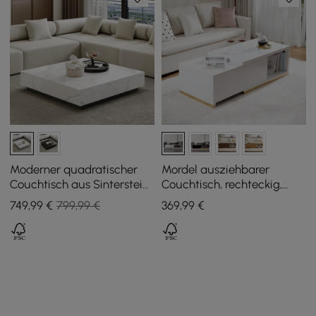
Moderner quadratischer
Mordel ausziehbarer
Couchtisch aus Sinterstein
Couchtisch, rechteckig,
mit 2 Schubladen, 100 cm
glänzend (99,06 cm - 180,34
749
,99
€
799,99 €
369
,99
€
cm)