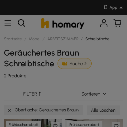
App
Startseite
/
Möbel
/
ARBEITSZIMMER
/
Schreibtische
Geräuchertes Braun
Schreibtische
Suche
2 Produkte
FILTER
Sortieren
Oberfläche: Geräuchertes Braun
Alle Löschen
Frühbucherrabatt
Frühbucherrabatt