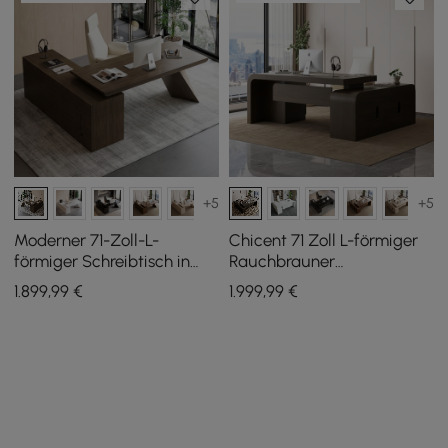
+5
+5
Moderner 71-Zoll-L-
Chicent 71 Zoll L-förmiger
förmiger Schreibtisch in
Rauchbrauner
Rauchbraun mit rechtem
Computertisch mit Schrank
1.899
,99
€
1.999
,99
€
Seitenschrank
Linke Seite