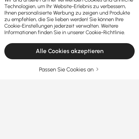
Technologien, um Ihr Website-Erlebnis zu verbessern,
Ihnen personalisierte Werbung zu zeigen und Produkte
zu empfehlen, die Sie lieben werden! Sie können Ihre
Cookie-Einstellungen jederzeit verwalten. Weitere
Informationen finden Sie in unserer
Cookie-Richtlinie
.
Alle Cookies akzeptieren
Passen Sie Cookies an
Wie navigiert man die Schlüsselfaktoren,
um den besten Schreibtisch für das Home-
Office zu finden?
Wie navigiert man Schlüsselfaktoren wie
Schreibtischtyp, Form, Material und Ergonomie, um
den besten
modernen Büroschreibtisch
zu finden?
Mehr sehen
Egal, ob Sie von zu Hause oder in einem
Products in the current category have been updated to show the latest 2 items