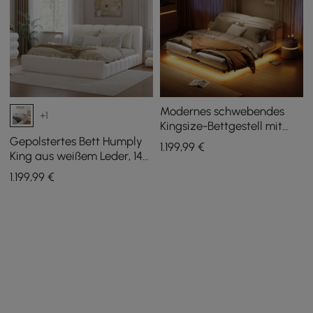
Modernes schwebendes
+1
Kingsize-Bettgestell mit
leichtem und verstellbarem
Gepolstertes Bett Humply
1.199
,99
€
Kopfteil
King aus weißem Leder, 140
cm
1.199
,99
€