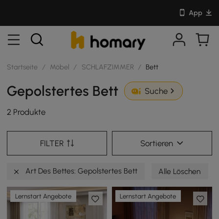
App
Startseite
/
Möbel
/
SCHLAFZIMMER
/
Bett
Gepolstertes Bett
Suche
2 Produkte
FILTER
Sortieren
Art Des Bettes: Gepolstertes Bett
Alle Löschen
Lernstart Angebote
Lernstart Angebote