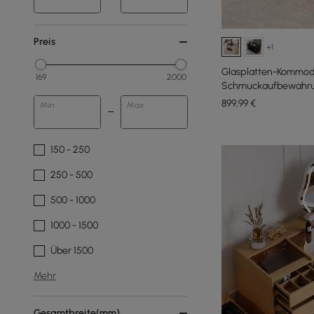
Preis
+1
Glasplatten-Kommode
169
2000
Schmuckaufbewahrung
899
,99
€
Min
Max
150 - 250
250 - 500
500 - 1000
1000 - 1500
Über 1500
Mehr
Gesamtbreite(mm)