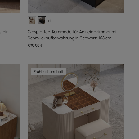
+1
stein-
Glasplatten-Kommode für Ankleidezimmer mit
Schmuckaufbewahrung in Schwarz, 153 cm
899
,99
€
Frühbucherrabatt