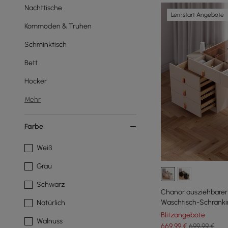
Nachttische
Lernstart Angebote
Kommoden & Truhen
Schminktisch
Bett
Hocker
Mehr
Farbe
Weiß
Grau
Schwarz
Chanor ausziehbare
Waschtisch-Schrankin
Natürlich
Blitzangebote
Walnuss
669
,99
€
699,99 €