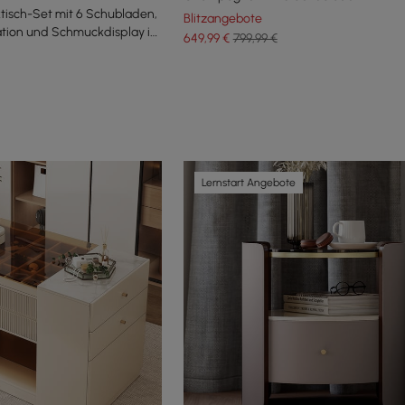
tisch-Set mit 6 Schubladen,
Blitzangebote
ation und Schmuckdisplay in
649
,99
€
799,99 €
Lernstart Angebote