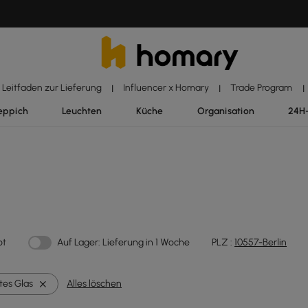
Leitfaden zur Lieferung
Influencer x Homary
Trade Program
|
|
|
eppich
Leuchten
Küche
Organisation
24H
ot
Auf Lager: Lieferung in 1 Woche
PLZ :
10557-Berlin
tes Glas
Alles löschen