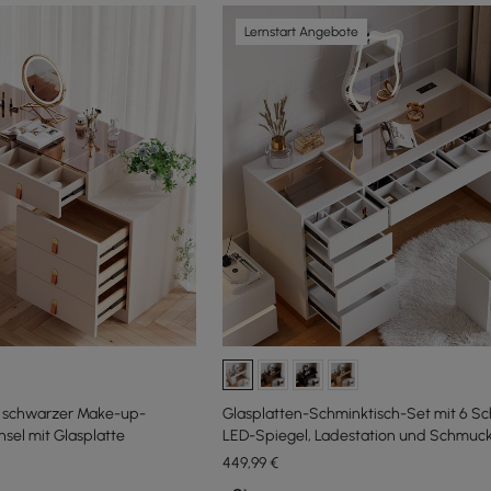
Lernstart Angebote
r schwarzer Make-up-
Glasplatten-Schminktisch-Set mit 6 S
sel mit Glasplatte
LED-Spiegel, Ladestation und Schmuck
Weiß
449
,99
€