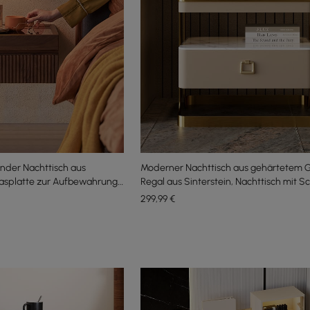
der Nachttisch aus
Moderner Nachttisch aus gehärtetem G
asplatte zur Aufbewahrung
Regal aus Sinterstein, Nachttisch mit 
et
299
,99
€