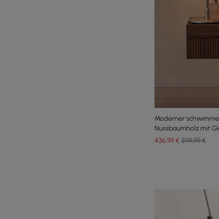
Moderner schwimmen
Nussbaumholz mit Gl
von Schmuck, 2er-S
436
,99
€
599,99 €