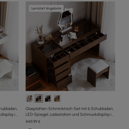
Lernstart Angebote
chubladen,
Glasplatten-Schminktisch-Set mit 6 Schubladen,
display in
LED-Spiegel, Ladestation und Schmuckdisplay in
Walnuss
449
,99
€