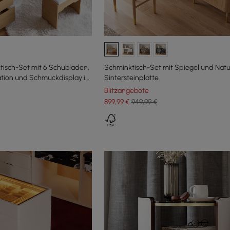
tisch-Set mit 6 Schubladen,
Schminktisch-Set mit Spiegel und Natu
ation und Schmuckdisplay in
Sintersteinplatte
Blitzangebote
899
,99
€
949,99 €