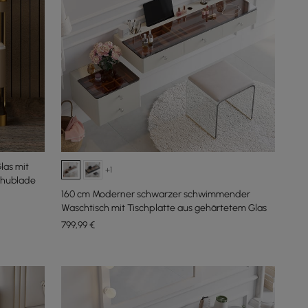
las mit
+1
Schublade
160 cm Moderner schwarzer schwimmender
Waschtisch mit Tischplatte aus gehärtetem Glas
799
,99
€