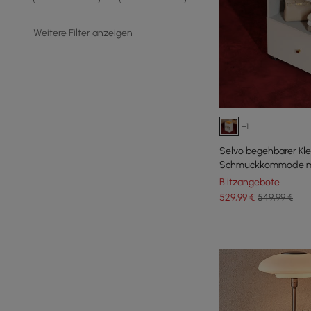
Weitere Filter anzeigen
+1
Selvo begehbarer Kle
Schmuckkommode mit
Blitzangebote
529
,99
€
549,99 €