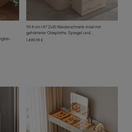
119,4 cm (47 Zoll) Kleiderschrank-Insel mit
gehärteter Glasplatte, Spiegel und
rglas-
Schmuckaufbewahrung, Schminktisch
1.499
,99
€