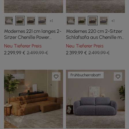
+1
+1
Modernes 221 cm langes 2-
Modernes 220 cm 2-Sitzer
Sitzer Chenille Power
Schlafsofa aus Chenille mit
Schlafsofa mit
elektrischer Funktion und
Neu Tieferer Preis
Neu Tieferer Preis
Fernbedienung
Fernbedienung
2.299
,99
€
2.499,99 €
2.399
,99
€
2.499,99 €
Frühbucherrabatt