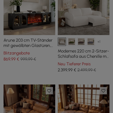
Arune 203 cm TV-Ständer
+1
mit gewölbten Glastüren,
Elektrokamin und
Modernes 220 cm 2-Sitzer-
Blitzangebote
Fernbedienung
Schlafsofa aus Chenille mit
869
,99
€
999,99 €
elektrischer
Neu Tieferer Preis
Verstellfunktion und
2.399
,99
€
2.499,99 €
Fernbedienung