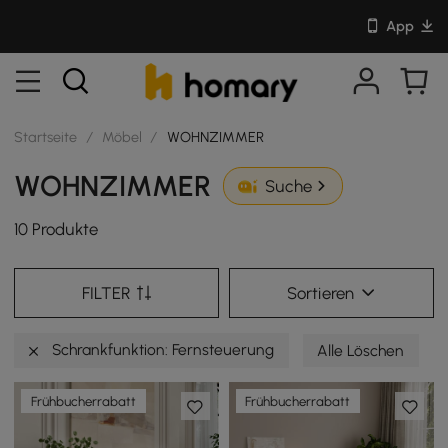
App
Startseite
/
Möbel
/
WOHNZIMMER
WOHNZIMMER
Suche
10 Produkte
FILTER
Sortieren
Schrankfunktion: Fernsteuerung
Alle Löschen
Frühbucherrabatt
Frühbucherrabatt