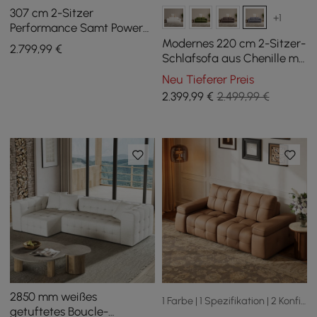
307 cm 2-Sitzer
+1
Performance Samt Power
Schlafsofa
Modernes 220 cm 2-Sitzer-
2.799
,99
€
Schlafsofa aus Chenille mit
elektrischer
Neu Tieferer Preis
Verstellfunktion und
2.399
,99
€
2.499,99 €
Fernbedienung
2850 mm weißes
1 Farbe | 1 Spezifikation | 2 Konfiguration
getuftetes Boucle-