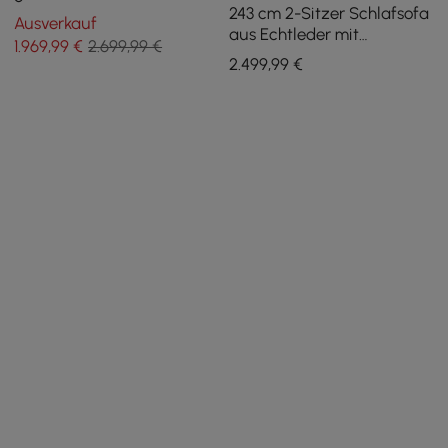
243 cm 2-Sitzer Schlafsofa
Schlafsofa mit 3 Kissen, voll
Ausverkauf
aus Echtleder mit
umbaubar, elektrisch
1.969
,99
€
2.699,99 €
elektrischer Funktion und
verstellbar
2.499
,99
€
verstellbaren Armlehnen