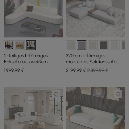
2-teiliges L-förmiges
320 cm L-förmiges
Ecksofa aus weißem
modulares Sektionssofa
Kunstleder
Vewal aus Performance-
1.999
,99
€
2.199
,99
€
2.399,99 €
Leder mit Chaiselongue
und Ottomane