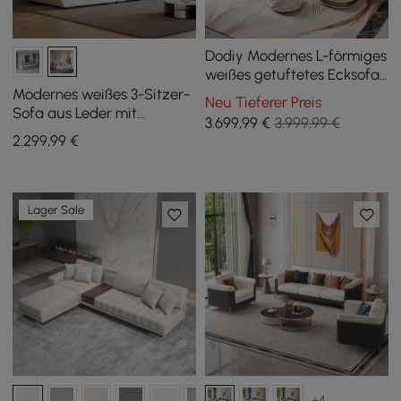
Dodiy Modernes L-förmiges
weißes getuftetes Ecksofa
für 6 Personen mit
Modernes weißes 3-Sitzer-
Neu Tieferer Preis
Ottomane und Kissen
Sofa aus Leder mit
3.699
,99
€
3.999,99 €
verstellbarer Rückenlehne,
2.299
,99
€
2780 mm, Segelboot
Lager Sale
+4