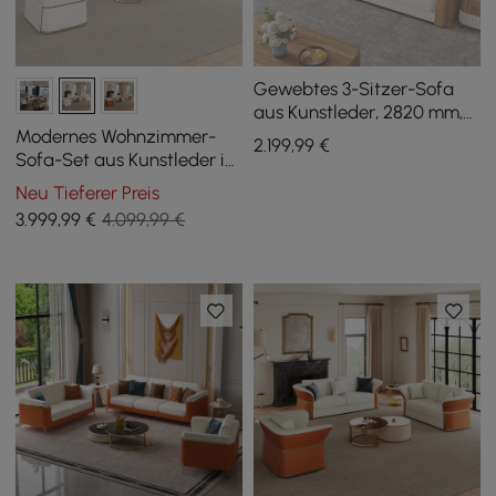
Gewebtes 3-Sitzer-Sofa
aus Kunstleder, 2820 mm,
getuftet
Modernes Wohnzimmer-
2.199
,99
€
Sofa-Set aus Kunstleder in
Weiß, 3er-Set
Neu Tieferer Preis
3.999
,99
€
4.099,99 €