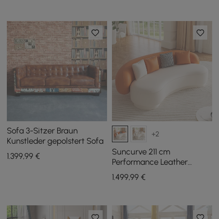
Sofa 3-Sitzer Braun
+2
Kunstleder gepolstert Sofa
Suncurve 211 cm
1.399
,99
€
Performance Leather
Curved Upholstered Sofa
1.499
,99
€
with Pillows