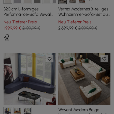
320 cm L-förmiges
Vertex Modernes 3-teiliges
Performance-Sofa Vewal
Wohnzimmer-Sofa-Set aus
aus Leder, modularer
Leder
Neu Tieferer Preis
Neu Tieferer Preis
Schnitt mit Chaiselongue
1.999
,99
€
2.199,99 €
2.699
,99
€
2.999,99 €
und Ottoman
Wovent Modern Beige