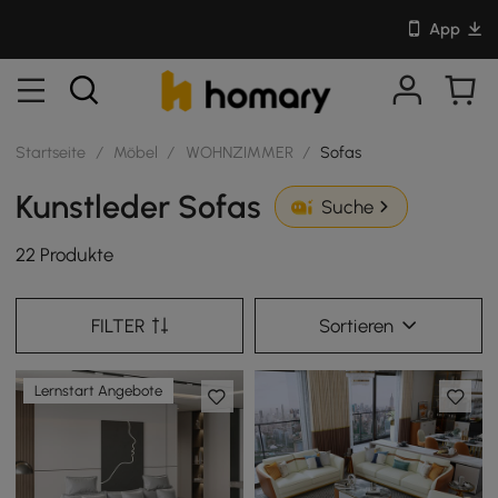
App
Startseite
/
Möbel
/
WOHNZIMMER
/
Sofas
Kunstleder Sofas
Suche
22 Produkte
FILTER
Sortieren
Lernstart Angebote