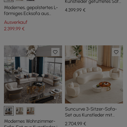
Kunstleder getuftetes Sofa
& Loveseat Wohnzimmer
Modernes, gepolstertes L-
4.399
,99
€
3er Set
förmiges Ecksofa aus
Kunstleder in Blau
Ausverkauf
2.399
,99
€
Suncurve 3-Sitzer-Sofa-
Set aus Kunstleder mit
drehbaren Akzentstühlen,
Modernes Wohnzimmer-
2.704
,99
€
2er-Set