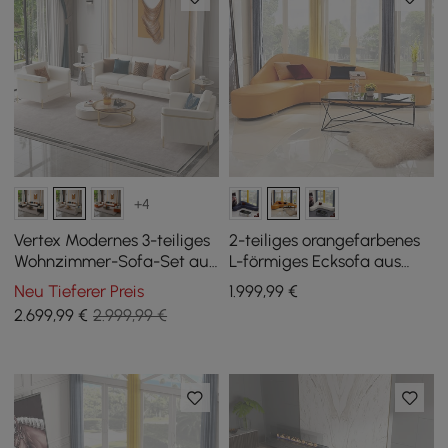
+4
Vertex Modernes 3-teiliges
2-teiliges orangefarbenes
Wohnzimmer-Sofa-Set aus
L-förmiges Ecksofa aus
Leder
Kunstleder
Neu Tieferer Preis
1.999
,99
€
2.699
,99
€
2.999,99 €