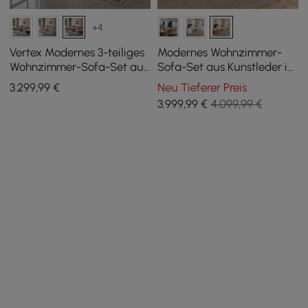
+4
Vertex Modernes 3-teiliges
Modernes Wohnzimmer-
Wohnzimmer-Sofa-Set aus
Sofa-Set aus Kunstleder in
Leder
Weiß und Orange, 3er-Set
3.299
,99
€
Neu Tieferer Preis
3.999
,99
€
4.099,99 €