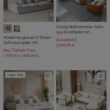
Colorg Wohnzimmer-Sofa
aus Kunstleder mit
Einzelsofa und
Modernes graues 3-Sitzer-
Ausverkauf
Doppelcouch 3 Stück
Sofa aus Leder mit
2.999
,99
€
verstellbarer Rückenlehne,
Neu Tieferer Preis
2780 mm, Segelboot
1.799
,99
€
1.999,99 €
Lager Sale