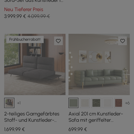
Sofa-Set aus Kunstleder in
Braun und Weiß, 3er-Set
Neu Tieferer Preis
3.999
,99
€
4.099,99 €
Frühbucherrabatt
+1
+6
2-teiliges Garngefärbtes
Axial 201 cm Kunstleder-
Stoff- und Kunstleder-
Sofa mit geriffelter
Sektionssofa mit
Rückenlehne, goldenen
1.699
,99
€
699
,99
€
Liegefunktion
Beinen & Kissen