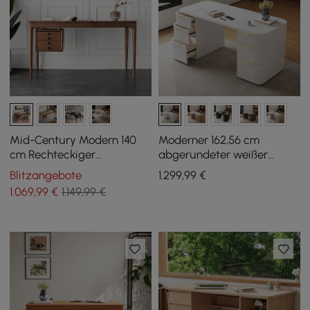
Mid-Century Modern 140
Moderner 162,56 cm
cm Rechteckiger
abgerundeter weißer
Schreibtisch aus Walnuss-
Schreibtisch aus
Blitzangebote
1.299
,99
€
Eschenholz mit 3
gesintertem Stein mit zwei
1.069
,99
€
1.149,99 €
Schubladen
Ablagen