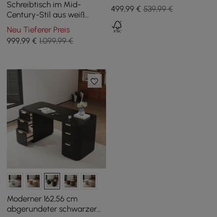
der Mitte des Jahrhunderts
Schreibtisch im Mid-
499
,99
€
539,99 €
Century-Stil aus weiß
gekalktem Eschenholz mit 3
Neu Tieferer Preis
Schubladen (140 cm)
999
,99
€
1.099,99 €
Moderner 162,56 cm
abgerundeter schwarzer