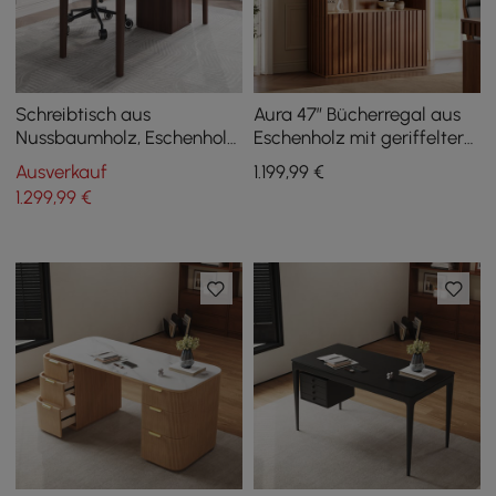
Schreibtisch aus
Aura 47” Bücherregal aus
Nussbaumholz, Eschenholz,
Eschenholz mit geriffelter
China Style, mit 6
Walnuss-Optik und Platte
Ausverkauf
1.199
,99
€
Schubladen (62,9 Zoll)
aus Sinterstein
1.299
,99
€