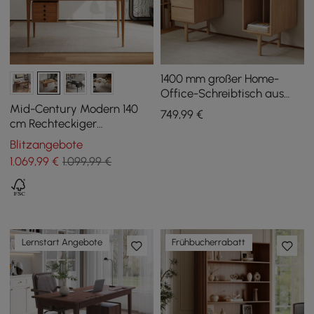
1400 mm großer Home-
Office-Schreibtisch aus
Naturholz im Mid-Century-
Mid-Century Modern 140
749
,99
€
Stil mit 3 Schubladen
cm Rechteckiger
Schreibtisch aus Natur-
Blitzangebote
Eschenholz mit 3
1.069
,99
€
1.099,99 €
Schubladen
Lernstart Angebote
Frühbucherrabatt