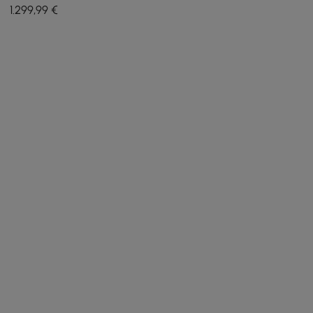
Schreibtisch aus
1.299
,99
€
gesintertem Stein mit zwei
Ablagefächern