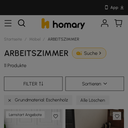
App
Startseite
/
Möbel
/
ARBEITSZIMMER
ARBEITSZIMMER
Suche
11 Produkte
FILTER
Sortieren
Grundmaterial: Eschenholz
Alle Löschen
Lernstart Angebote