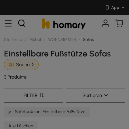
App
Startseite
/
Möbel
/
WOHNZIMMER
/
Sofas
Einstellbare Fußstütze Sofas
Suche
3 Produkte
FILTER
Sortieren
Sofafunktion: Einstellbare Fußstütze
Alle Löschen