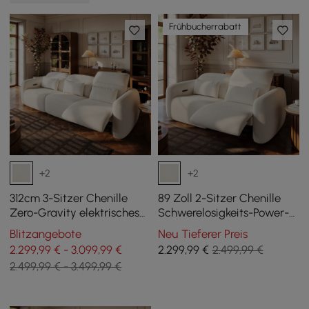
Frühbucherrabatt
+2
+2
312cm 3-Sitzer Chenille
89 Zoll 2-Sitzer Chenille
Zero-Gravity elektrisches
Schwerelosigkeits-Power-
Relaxsofa mit Kissen &
Liegesofa mit Kissen &
Blitzangebote
Neu Tieferer Preis
USB-Anschluss
USB-Anschluss
2.299,99 € - 3.099,99 €
2.299
,99
€
2.499,99 €
2.499,99 € - 3.499,99 €