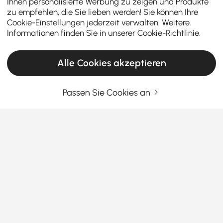
Ihnen personalisierte Werbung zu zeigen und Produkte
zu empfehlen, die Sie lieben werden! Sie können Ihre
Cookie-Einstellungen jederzeit verwalten. Weitere
Informationen finden Sie in unserer
Cookie-Richtlinie
.
Alle Cookies akzeptieren
Passen Sie Cookies an
Dieser Einkaufsführer hilft Ihnen, das
perfekte Sofa für Ihr Zuhause zu finden
Warum ein gutes Sofa Ihr tägliches Leben
wirklich verbessert
Suchen Sie ein Sofa, das zum Faulenzen, Reden und
Mehr sehen
Leben einlädt – aber nach einem Monat nicht müde