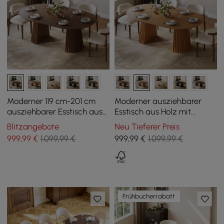
Moderner 119 cm-201 cm
Moderner ausziehbarer
ausziehbarer Esstisch aus
Esstisch aus Holz mit
Walnussholz mit geriffelter
Rillenfuß für 4–6 Pers., 120 -
Blitzangebote
Neu Tieferer Preis
Basis, für 4-6 Personen
200 cm
999
,99
€
1.099,99 €
999
,99
€
1.099,99 €
Frühbucherrabatt