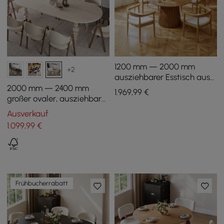
1200 mm — 2000 mm
+2
ausziehbarer Esstisch aus
Massivholz mit 4 Stühlen
2000 mm — 2400 mm
1.969
,99
€
großer ovaler, ausziehbarer
Esstisch aus der Mitte des
Ausverkauf
Jahrhunderts, weiß
1.099
,99
€
getüncht, für 6—10
Personen
Frühbucherrabatt