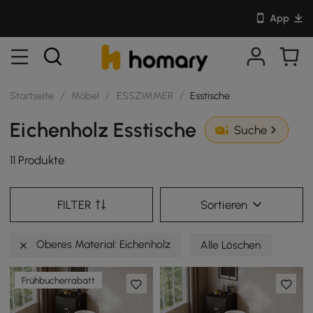
App
Startseite
/
Möbel
/
ESSZIMMER
/
Esstische
Eichenholz Esstische
Suche
11 Produkte
FILTER
Sortieren
Oberes Material: Eichenholz
Alle Löschen
Frühbucherrabatt