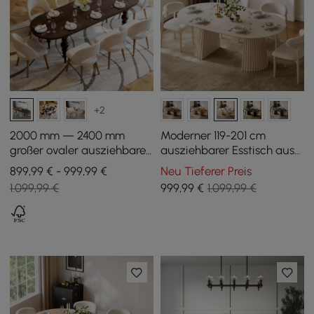
+2
2000 mm — 2400 mm
Moderner 119-201 cm
großer ovaler ausziehbarer
ausziehbarer Esstisch aus
Esstisch aus der Mitte des
weiß gekalktem Holz mit
899,99 € - 999,99 €
Neu Tieferer Preis
Jahrhunderts — Nussbaum
geriffeltem Sockel, für 4-6
1.099,99 €
999
,99
€
1.099,99 €
— Sitzplätze 6—10
Personen
Personen