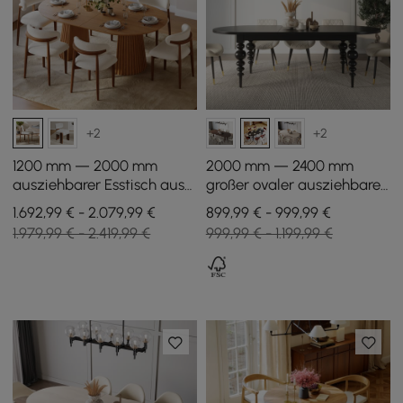
+2
+2
1200 mm — 2000 mm
2000 mm — 2400 mm
ausziehbarer Esstisch aus
großer ovaler ausziehbarer
Massivholz mit 6 Stühlen
Esstisch aus der Mitte des
1.692,99 € - 2.079,99 €
899,99 € - 999,99 €
Jahrhunderts — Schwarz
1.979,99 € - 2.419,99 €
999,99 € - 1.199,99 €
— Sitzplätze 6—10
Personen