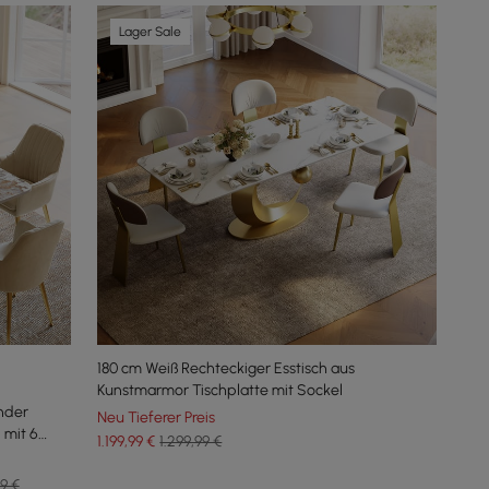
Lager Sale
180 cm Weiß Rechteckiger Esstisch aus
Kunstmarmor Tischplatte mit Sockel
nder
Neu Tieferer Preis
 mit 6
1.199
,99
€
1.299,99 €
99 €