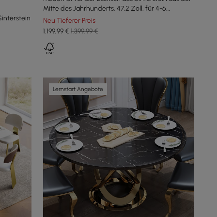
Mitte des Jahrhunderts, 47,2 Zoll, für 4-6
interstein
Personen
Neu Tieferer Preis
1.199
,99
€
1.399,99 €
Lernstart Angebote