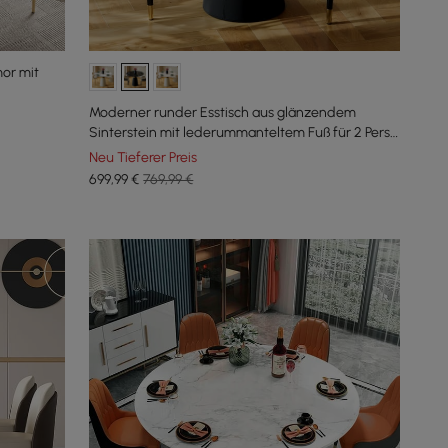
or mit
Moderner runder Esstisch aus glänzendem
Sinterstein mit lederummanteltem Fuß für 2 Pers.,
100 cm
Neu Tieferer Preis
699
,99
€
769,99 €