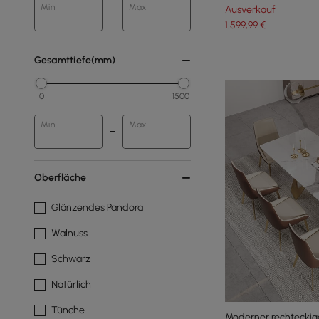
Min
Max
Ausverkauf
1.599
,99
€
Gesamttiefe(mm)
0
1500
Min
Max
Oberfläche
Glänzendes Pandora
Walnuss
Schwarz
Natürlich
Tünche
Moderner rechteckige