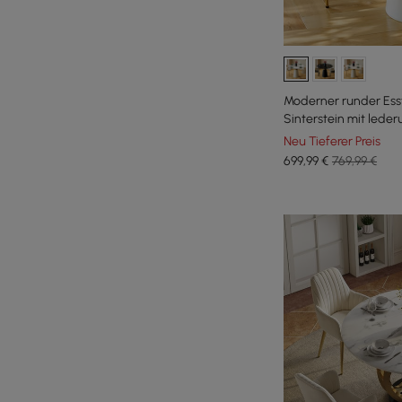
Moderner runder Ess
Sinterstein mit leder
100 cm
Neu Tieferer Preis
699
,99
€
769,99 €