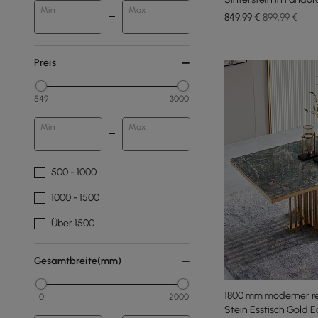
Min
Max
Personen
849
,99
€
899,99 €
Preis
549
3000
Min
Max
500 - 1000
1000 - 1500
Über 1500
Gesamtbreite(mm)
1800 mm moderner re
0
2000
Stein Esstisch Gold E