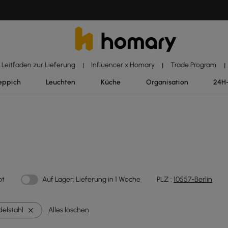
Leitfaden zur Lieferung
Influencer x Homary
Trade Program
|
|
|
eppich
Leuchten
Küche
Organisation
24H
ot
Auf Lager: Lieferung in 1 Woche
PLZ :
10557-Berlin
delstahl
Alles löschen