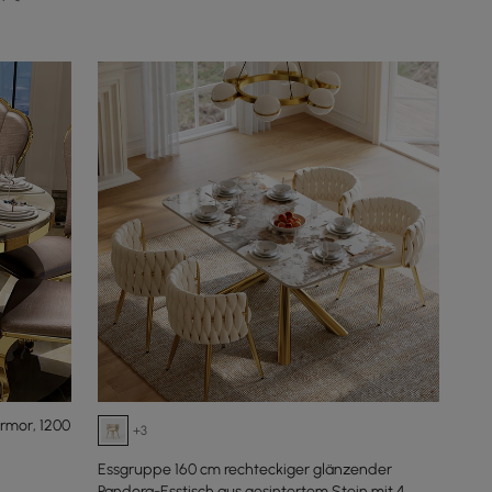
rmor, 1200
+3
Essgruppe 160 cm rechteckiger glänzender
Pandora-Esstisch aus gesintertem Stein mit 4