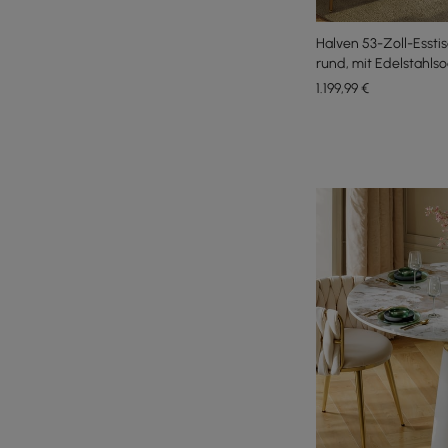
Halven 53-Zoll-Esstis
rund, mit Edelstahlsoc
Personen
1.199
,99
€