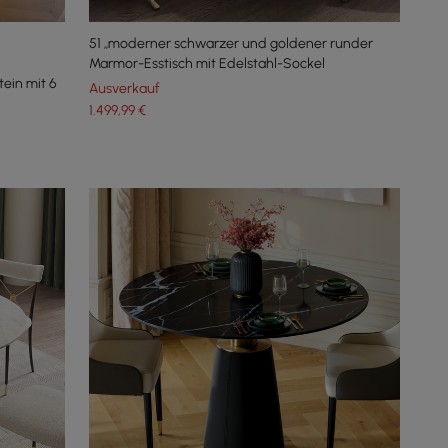
51 „moderner schwarzer und goldener runder
Marmor-Esstisch mit Edelstahl-Sockel
tein mit 6
Ausverkauf
1.499
,99
€