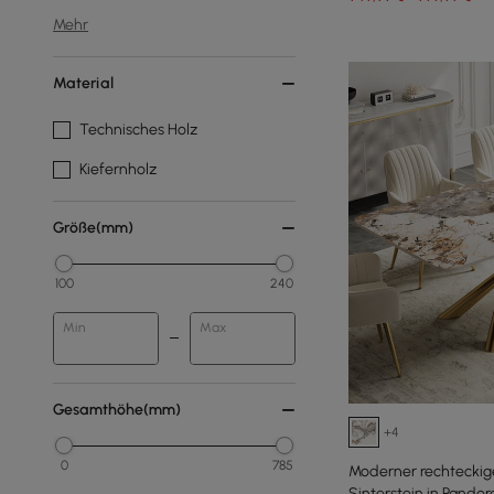
Mehr
Material
Technisches Holz
Kiefernholz
Größe(mm)
100
240
Min
Max
Gesamthöhe(mm)
+4
0
785
Moderner rechteckige
Sinterstein in Pandor