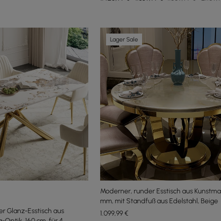
Lager Sale
Moderner, runder Esstisch aus Kunstma
mm, mit Standfuß aus Edelstahl, Beige
r Glanz-Esstisch aus
1.099
,99
€
a-Optik, 160 cm, für 4