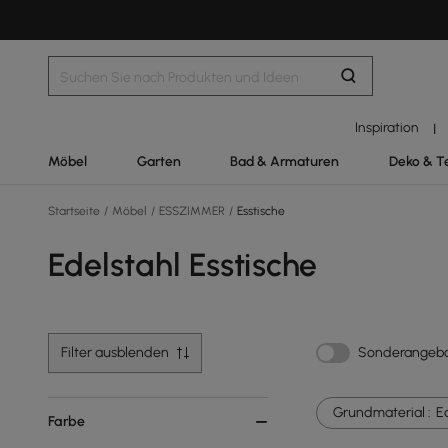
Inspiration
|
Möbel
Garten
Bad & Armaturen
Deko & T
Startseite
/
Möbel
/
ESSZIMMER
/
Esstische
Edelstahl Esstische
Filter ausblenden
Sonderangeb
Grundmaterial :
E
Farbe