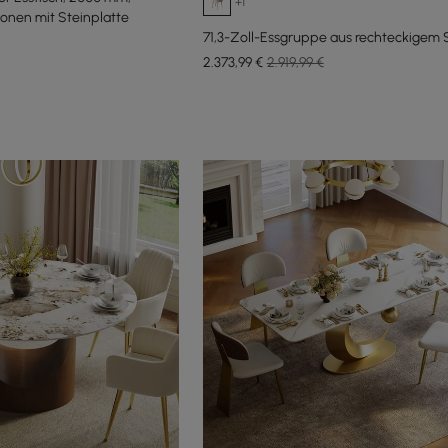
+1
sonen mit Steinplatte
71,3-Zoll-Essgruppe aus rechteckigem S
2.373
,99
€
2.919,99 €