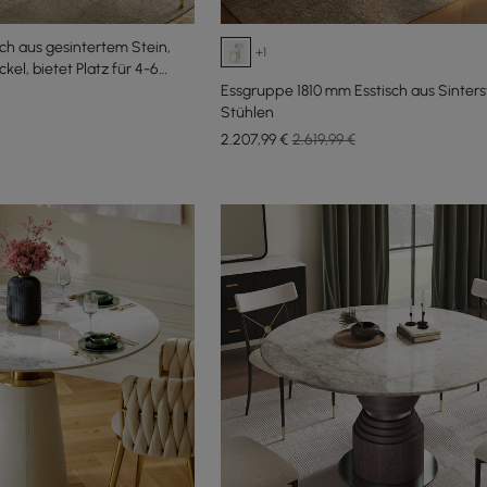
ch aus gesintertem Stein,
+1
kel, bietet Platz für 4-6
Essgruppe 1810 mm Esstisch aus Sinters
Stühlen
2.207
,99
€
2.619,99 €