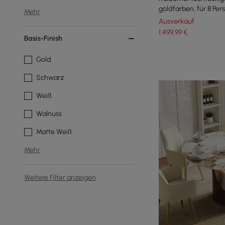
goldfarben, für 8 Per
Mehr
Ausverkauf
1.499
,99
€
Basis-Finish
Gold
Schwarz
Weiß
Walnuss
Matte Weiß
Mehr
Weitere Filter anzeigen