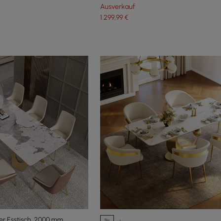
Ausverkauf
1.299
,99
€
r Esstisch, 2000 mm,