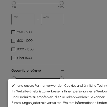
439
3100
Min
Max
250 - 500
500 - 1000
1000 - 1500
Über 1500
Gesamtbreite(mm)
24
2400
Wir und unsere Partner verwenden Cookies und ähnliche Techn
Ihr Website-Erlebnis zu verbessern, Ihnen personalisierte Werbu
Min
Max
und Produkte zu empfehlen, die Sie lieben werden! Sie können 
Einstellungen jederzeit verwalten. Weitere Informationen finden 