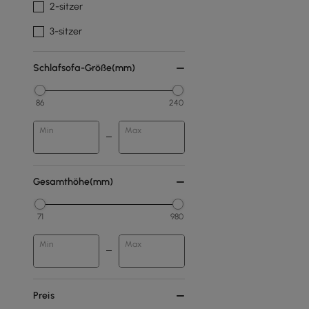
2-sitzer
3-sitzer
Schlafsofa-Größe(mm)
86
240
Min
Max
Gesamthöhe(mm)
71
980
Min
Max
Preis