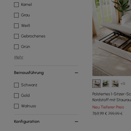
Kamel
Grau
Weiß
Gebrochenes
Grün
Mehr
Beinausführung
+15
Schwarz
Polstertes 1-Sitzer-
Gold
Kordstoff mit Staura
Walnuss
Neu Tieferer Preis
769
,99
€
799,99 €
Konfiguration