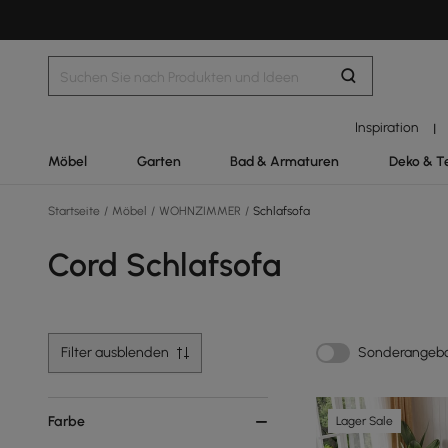
Inspiration
|
Möbel
Garten
Bad & Armaturen
Deko & T
Startseite
/
Möbel
/
WOHNZIMMER
/
Schlafsofa
Cord Schlafsofa
Filter ausblenden
Sonderangeb
Farbe
Lager Sale