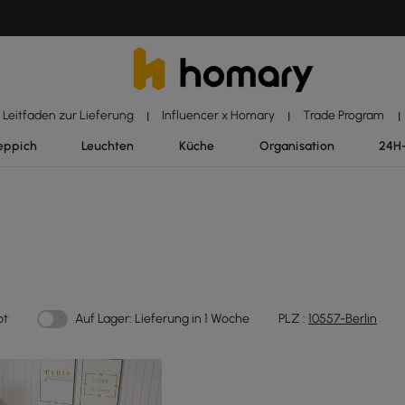
Leitfaden zur Lieferung
Influencer x Homary
Trade Program
|
|
|
eppich
Leuchten
Küche
Organisation
24H
ot
Auf Lager: Lieferung in 1 Woche
PLZ :
10557-Berlin