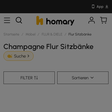
App
Startseite
/
Möbel
/
FLUR & DIELE
/
Flur Sitzbänke
Champagne Flur Sitzbänke
Suche
FILTER
Sortieren