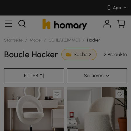
App
Startseite
/
Möbel
/
SCHLAFZIMMER
/
Hocker
Boucle Hocker
2 Produkte
Suche
FILTER
Sortieren