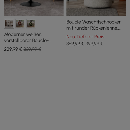
Boucle Waschtischhocker
mit runder Rückenlehne,
drehbar, Akzentstuhl
Moderner weißer,
Neu Tieferer Preis
verstellbarer Boucle-
369
,99
€
399,99 €
Waschtischhocker mit
229
,99
€
239,99 €
Rückenlehne