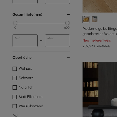
Gesamttiefe(mm)
0
600
Moderne gelbe Einga
gepolsterter Molecu
Min
Max
Neu Tieferer Preis
239
,99
€
259,99 €
Oberfläche
Walnuss
Schwarz
Natürlich
Matt Elfenbein
Weiß Glänzend
Mehr