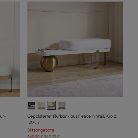
ur-
Gepolsterter Flurbank aus Fleece in Weiß-Gold,
120 cm
Blitzangebote
349
,99
€
369,99 €