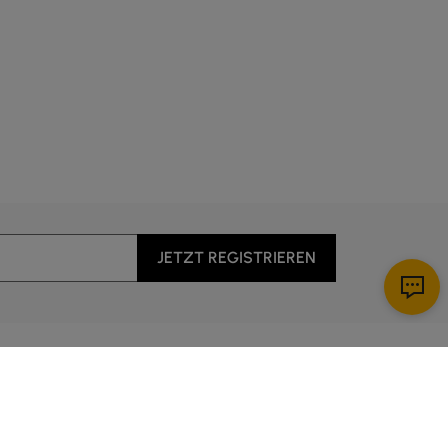
ine Ablagefläche für Dekorationsgegenstände, Schlüssel
JETZT REGISTRIEREN
iten wie Körbe oder Schubladen.
Apps herunterladen