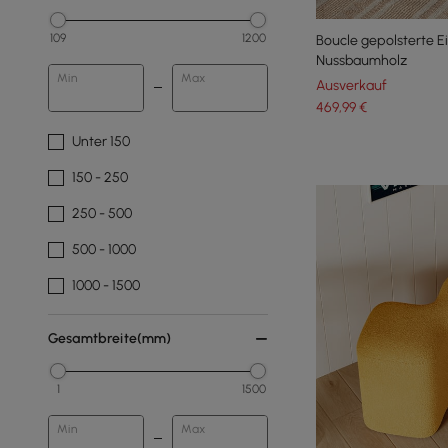
109
1200
Boucle gepolsterte 
Nussbaumholz
Min
Max
Ausverkauf
469
,99
€
Unter 150
150 - 250
250 - 500
500 - 1000
1000 - 1500
Gesamtbreite(mm)
1
1500
Min
Max