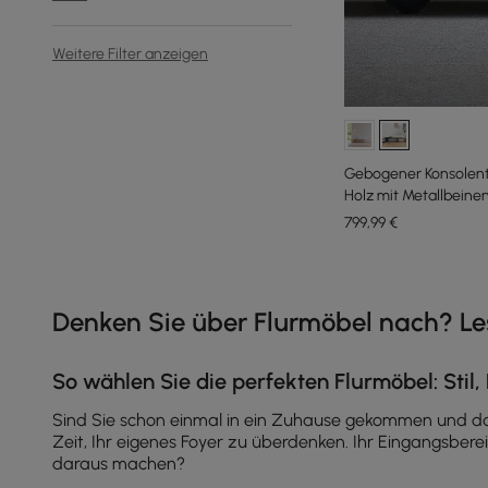
Weitere Filter anzeigen
Gebogener Konsolent
Holz mit Metallbeine
799
,99
€
Products in the current category have been updated to show th
Denken Sie über Flurmöbel nach? Les
So wählen Sie die perfekten Flurmöbel: Stil,
Sind Sie schon einmal in ein Zuhause gekommen und dac
Zeit, Ihr eigenes Foyer zu überdenken. Ihr Eingangsbere
daraus machen?