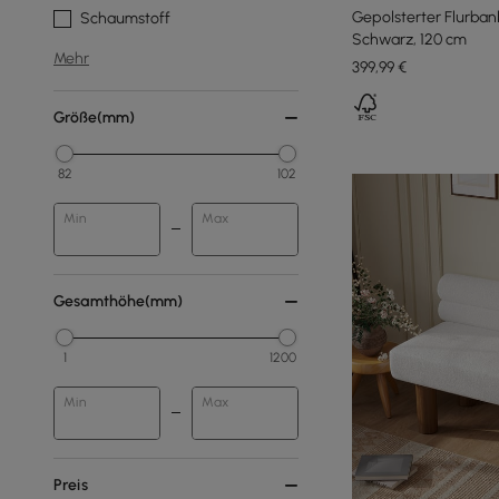
Gepolsterter Flurban
Schaumstoff
Schwarz, 120 cm
Mehr
399
,99
€
Größe(mm)
82
102
Min
Max
Gesamthöhe(mm)
1
1200
Min
Max
Preis