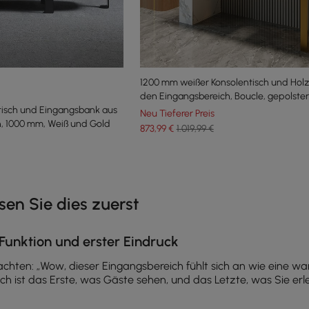
1200 mm weißer Konsolentisch und Holz
den Eingangsbereich, Boucle, gepolster
isch und Eingangsbank aus
Metallbeine
Neu Tieferer Preis
n, 1000 mm, Weiß und Gold
873
,99
€
1.019,99 €
e latest 14 items
en Sie dies zuerst
 Funktion und erster Eindruck
hten: „Wow, dieser Eingangsbereich fühlt sich an wie eine war
ich ist das Erste, was Gäste sehen, und das Letzte, was Sie e