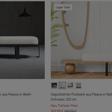
Lager Sale
k aus Fleece in Weiß-
Gepolsterter Flurbank aus Fleece in Nat
Schwarz, 120 cm
Neu Tieferer Preis
369
,99
€
399,99 €