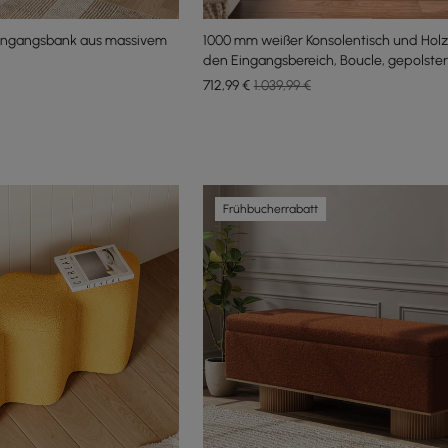
Eingangsbank aus massivem
1000 mm weißer Konsolentisch und Holz
den Eingangsbereich, Boucle, gepolster
Metallbeine
712
,99
€
1.039,99 €
Frühbucherrabatt