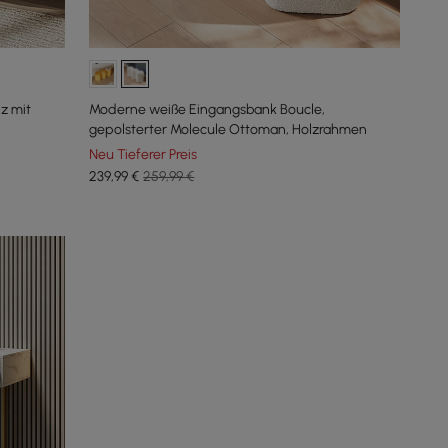
z mit
Moderne weiße Eingangsbank Boucle,
gepolsterter Molecule Ottoman, Holzrahmen
Neu Tieferer Preis
239
,99
€
259,99 €