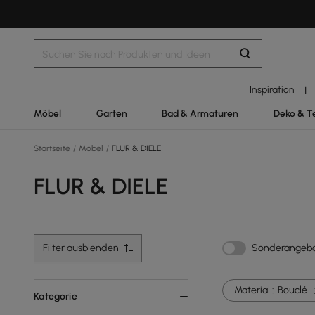
Inspiration
|
Möbel
Garten
Bad & Armaturen
Deko & T
Startseite
/
Möbel
/
FLUR & DIELE
FLUR & DIELE
Filter ausblenden
Sonderangeb
Material :
Bouclé
Kategorie