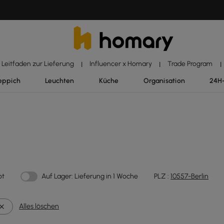
Leitfaden zur Lieferung
Influencer x Homary
Trade Program
|
|
|
eppich
Leuchten
Küche
Organisation
24H
ot
Auf Lager: Lieferung in 1 Woche
PLZ :
10557-Berlin
Alles löschen