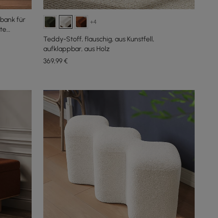
bank für
+4
te
Teddy-Stoff, flauschig, aus Kunstfell,
aufklappbar, aus Holz
369
,99
€