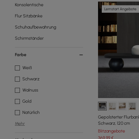
Konsolentische
Lernstart Angebote
Flur Sitzbänke
Schuhaufbewahrung
Schirmständer
Farbe
Weiß
Schwarz
Walnuss
Gold
Natürlich
Gepolsterter Flurban
Schwarz, 120 cm
Mehr
Blitzangebote
369
,99
€