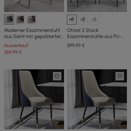
Moderner Esszimmerstuhl
Otrast 2 Stück
aus Samt mit gepolsterter
Esszimmerstühle aus PU-
Sitzfläche in Blau, 2er-Set
Leder und Samt in Blau
Ausverkauf
399
,99
€
369
,99
€