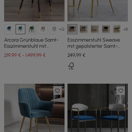
+12
+8
Arcora Grünblaue Samt-
Esszimmerstuhl Sweave
Esszimmerstuhl mit
mit gepolsterter Samt-
Polsterung, 2 Stück
Sitzfläche in Blau, 1 Stk
219,99 € - 1.499,99 €
249
,99
€