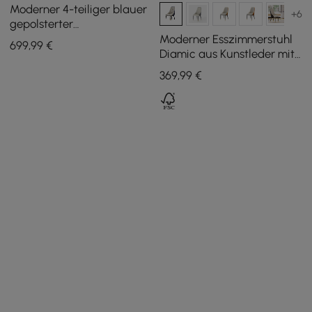
Moderner 4-teiliger blauer
+6
gepolsterter
Esszimmerstuhl aus
Moderner Esszimmerstuhl
699
,99
€
Kunstleder mit hoher Lehne
Diamic aus Kunstleder mit
gepolsterter Sitzfläche in
369
,99
€
Blau, 2er-Set