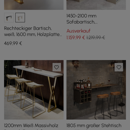
1450-2100 mm
Sofabartisch,
khakifarbener
Rechteckiger Bartisch,
Ausverkauf
Aufbewahrungsschrank,
weiß, 1600 mm, Holzplatte
1.159
,99
€
1.219,99 €
drehbar hinter der Couch,
mit goldenem Kufenfuß
469
,99
€
Kneipentisch
1200mm Weiß Massivholz
1805 mm großer Stehtisch