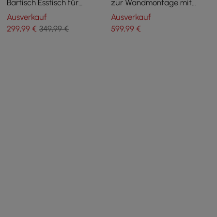
Bartisch Esstisch für
zur Wandmontage mit
Frühstücksecke Massivholz
Aufbewahrung von
Ausverkauf
Ausverkauf
X Sockel
Weinflaschen, brauner
299
,99
€
349,99 €
599
,99
€
Pubtisch aus Kunstleder