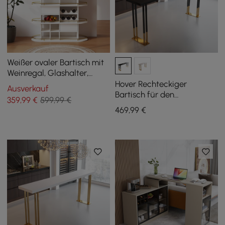
Weißer ovaler Bartisch mit
Weinregal, Glashalter,
Ablage für Spirituosen,
Hover Rechteckiger
Ausverkauf
1200 mm, 2 Schubladen
Bartisch für den
359
,99
€
599,99 €
Innenbereich, 1600 mm,
469
,99
€
goldfarbene Beine