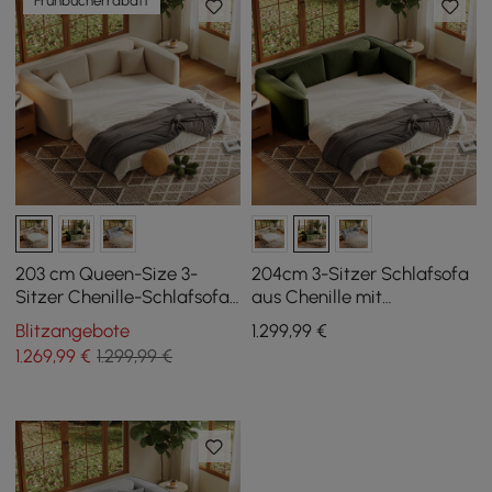
Frühbucherrabatt
203 cm Queen-Size 3-
204cm 3-Sitzer Schlafsofa
Sitzer Chenille-Schlafsofa
aus Chenille mit
mit abnehmbarem Bezug
abnehmbarem Bezug und
Blitzangebote
1.299
,99
€
Klappfunktion
1.269
,99
€
1.299,99 €