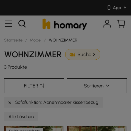
App
Startseite
/
Möbel
/
WOHNZIMMER
WOHNZIMMER
Suche
3 Produkte
FILTER
Sortieren
Sofafunktion: Abnehmbarer Kissenbezug
Alle Löschen