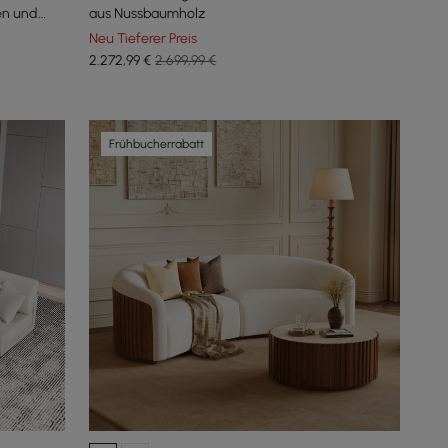
en und
aus Nussbaumholz
Neu Tieferer Preis
2.272
,99
€
2.699,99 €
Frühbucherrabatt