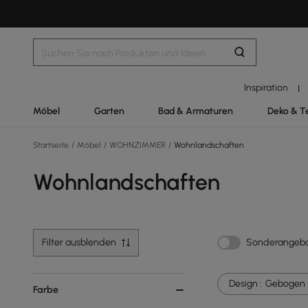
Inspiration
|
Möbel
Garten
Bad & Armaturen
Deko & T
Startseite
/
Möbel
/
WOHNZIMMER
/
Wohnlandschaften
Wohnlandschaften
Filter ausblenden
Sonderangeb
Design :
Gebogen
Farbe