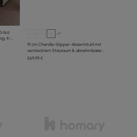
a aus
+7
ig, 4-
91 cm Chenille-Slipper-Akzentstuhl mit
verstecktem Stauraum & abnehmbarer
Rückenlehne
569
,99
€