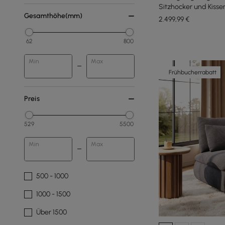
Sitzhocker und Kiss
Gesamthöhe(mm)
2.499
,99
€
62
800
Min
Max
Frühbucherrabatt
Preis
529
5500
Min
Max
500 - 1000
1000 - 1500
Über 1500