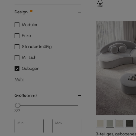
Design
Modular
Ecke
Standardmäßig
Mit Licht
Gebogen
Mehr
Größe(mm)
227
Min
Max
3-teiliges, gebogene