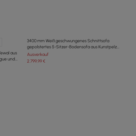
3400 mm Weiß geschwungenes Schnittsofa
gepolstertes 5-Sitzer-Bodensofa aus Kunstpelz
Vewal aus
Polyester
Ausverkauf
ngue und
2.799
,99
€