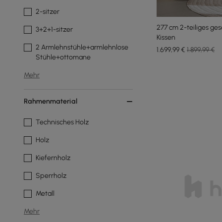
2-sitzer
277 cm 2-teiliges g
3+2+1-sitzer
Kissen
2 Armlehnstühle+armlehnlose
1.699
,99
€
1.899,99 €
Stühle+ottomane
Mehr
Rahmenmaterial
Technisches Holz
Holz
Kiefernholz
Sperrholz
Metall
Mehr