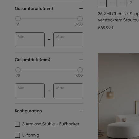
+7
Gesamtbreite(mm)
36 Zoll Chenille-Sli
verstecktem Staura
91
3730
Rückenlehne
569
,99
€
Min
Max
Gesamttiefe(mm)
73
1600
Min
Max
Konfiguration
3 Armlose Stühle + Fußhocker
L-förmig