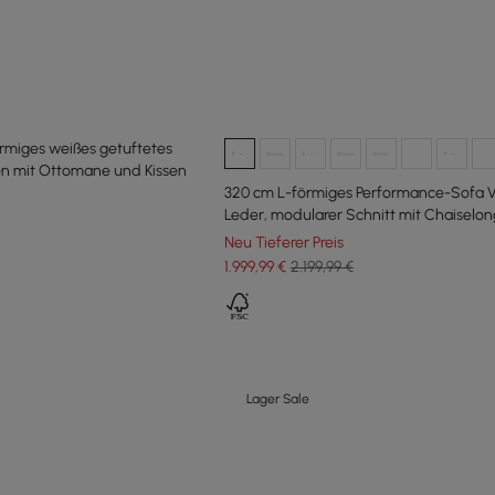
rmiges weißes getuftetes
en mit Ottomane und Kissen
320 cm L-förmiges Performance-Sofa 
Leder, modularer Schnitt mit Chaiselo
Ottoman
Neu Tieferer Preis
1.999
,99
€
2.199,99 €
Lager Sale