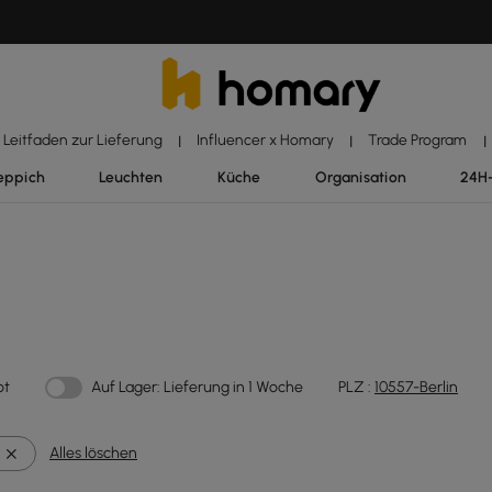
Leitfaden zur Lieferung
Influencer x Homary
Trade Program
|
|
|
eppich
Leuchten
Küche
Organisation
24H
ot
Auf Lager: Lieferung in 1 Woche
PLZ :
10557-Berlin
Alles löschen