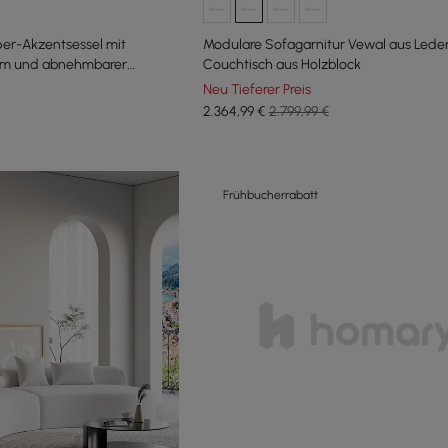
pper-Akzentsessel mit
Modulare Sofagarnitur Vewal aus Leder
um und abnehmbarer
Couchtisch aus Holzblock
Neu Tieferer Preis
2.364
,99
€
2.799,99 €
Frühbucherrabatt