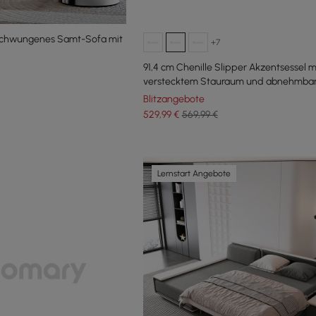
eschwungenes Samt-Sofa mit
+7
91,4 cm Chenille Slipper Akzentsessel m
verstecktem Stauraum und abnehmbar
Rückenlehne
Blitzangebote
529
,99
€
569,99 €
Lernstart Angebote