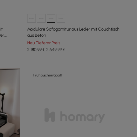
it
Modulare Sofagarnitur aus Leder mit Couchtisch
er
aus Beton
Neu Tieferer Preis
2.180
,99
€
2.649,99 €
Frühbucherrabatt