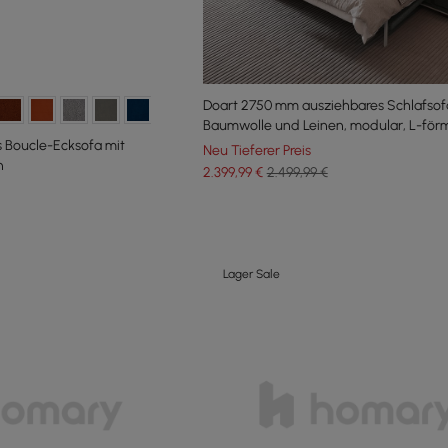
Doart 2750 mm ausziehbares Schlafsof
Baumwolle und Leinen, modular, L-förm
s Boucle-Ecksofa mit
Sitzer
Neu Tieferer Preis
n
2.399
,99
€
2.499,99 €
Lager Sale