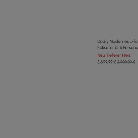
Dodiy Modernes L-fö
Ecksofa für 6 Person
Neu Tieferer Preis
3.699
,99
€
3.999,99 €