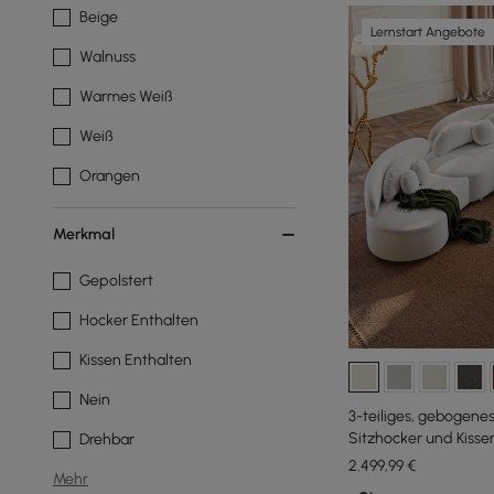
Beige
Lernstart Angebote
Walnuss
Warmes Weiß
Weiß
Orangen
Merkmal
Gepolstert
Hocker Enthalten
Kissen Enthalten
Nein
3-teiliges, gebogene
Sitzhocker und Kiss
Drehbar
2.499
,99
€
Mehr