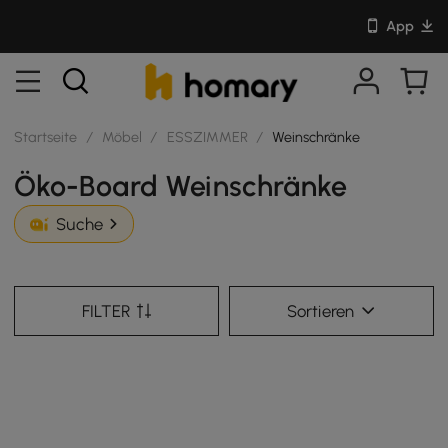
App
Startseite
/
Möbel
/
ESSZIMMER
/
Weinschränke
Öko-Board Weinschränke
Suche
FILTER
Sortieren