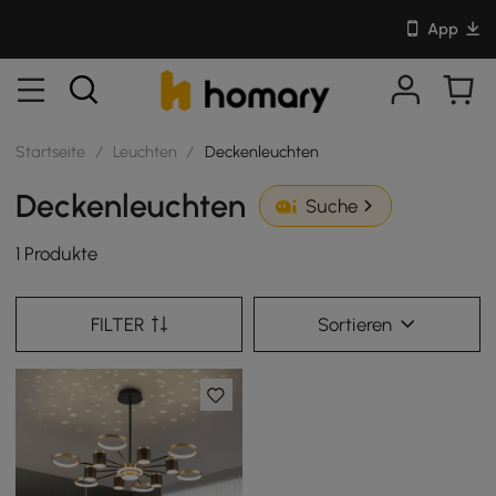
App
Startseite
/
Leuchten
/
Deckenleuchten
Deckenleuchten
Suche
1 Produkte
FILTER
Sortieren