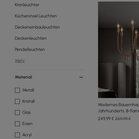
Kronleuchter
Kücheninsel Leuchten
Deckeneinbauleuchten
Deckenleuchten
Pendelleuchten
Mehr
Material
Metall
Kristall
Modernes Bauernhaus
Jahrhunderts, 8-flam
Glas
Kerzenstil, Holz, gold
249
,99
€
269,99 €
Eisen
Acryl