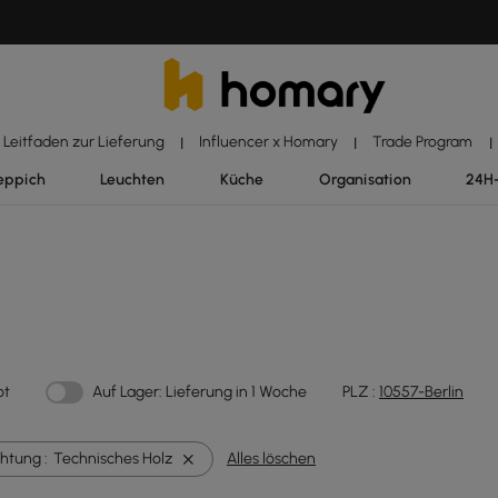
Leitfaden zur Lieferung
Influencer x Homary
Trade Program
|
|
|
eppich
Leuchten
Küche
Organisation
24H
ot
Auf Lager: Lieferung in 1 Woche
PLZ :
10557-Berlin
chtung :
Technisches Holz
Alles löschen