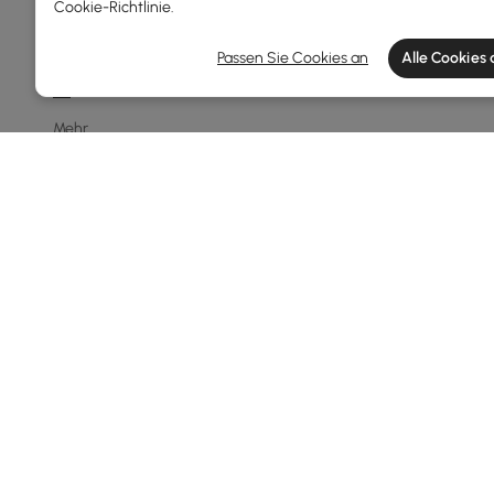
Cookie-Richtlinie
.
8 Flg.
10 Flg.
Passen Sie Cookies an
Alle Cookies
1-leicht
Mehr
Preis
69
600
Min
Max
Unter 150
150 - 250
250 - 500
500 - 1000
Products in the current category have been updated to show th