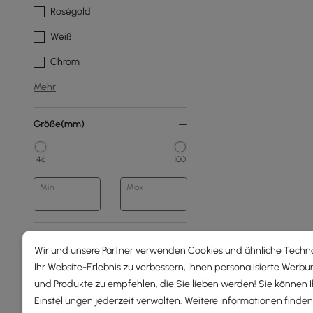
Roségold
Weiß
Chrom
Mehr
Größe(mm)
46
100
Min
Max
Anzahl Der Lichter
Wir und unsere Partner verwenden Cookies und ähnliche Techn
Ihr Website-Erlebnis zu verbessern, Ihnen personalisierte Werbu
6 Flg.
und Produkte zu empfehlen, die Sie lieben werden! Sie können 
4 Flg.
Einstellungen jederzeit verwalten. Weitere Informationen finden 