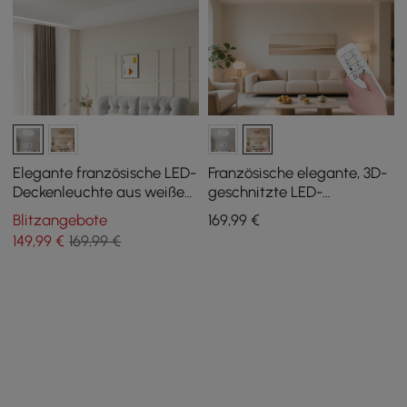
Elegante französische LED-
Französische elegante, 3D-
Deckenleuchte aus weißem
geschnitzte LED-
Kunstharz mit 3D-
Deckenleuchte aus
Blitzangebote
169
,99
€
Schnitzerei
Naturharz, 3-stufig
149
,99
€
169,99 €
dimmbar