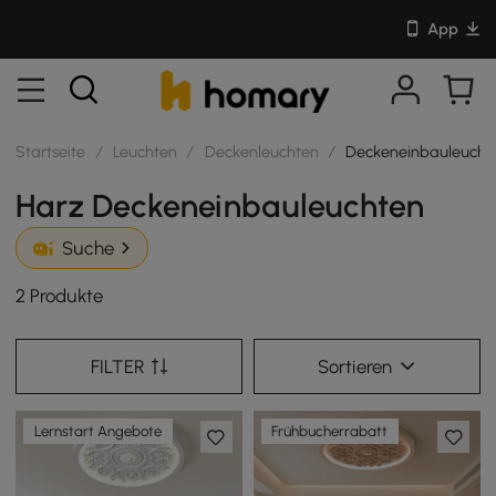
App
Startseite
/
Leuchten
/
Deckenleuchten
/
Deckeneinbauleucht
Harz Deckeneinbauleuchten
Suche
2 Produkte
FILTER
Sortieren
Lernstart Angebote
Frühbucherrabatt