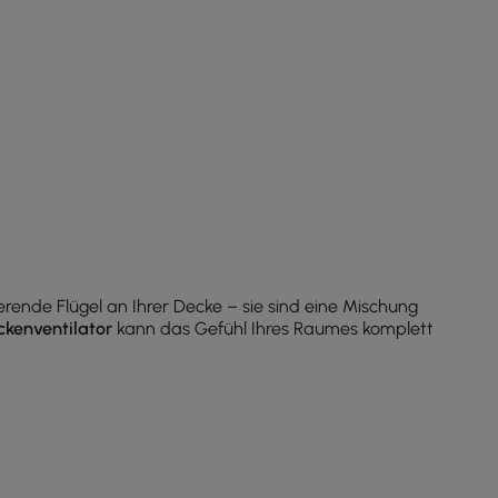
ierende Flügel an Ihrer Decke – sie sind eine Mischung
kenventilator
kann das Gefühl Ihres Raumes komplett
s das ganze Jahr über zur Temperaturregulierung beiträgt.
 die Drehrichtung um, und er hilft, warme Luft