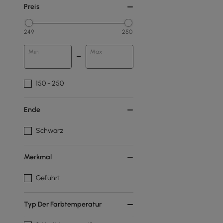
Preis
249
250
Min
Max
150 - 250
Ende
Schwarz
Merkmal
Geführt
Typ Der Farbtemperatur