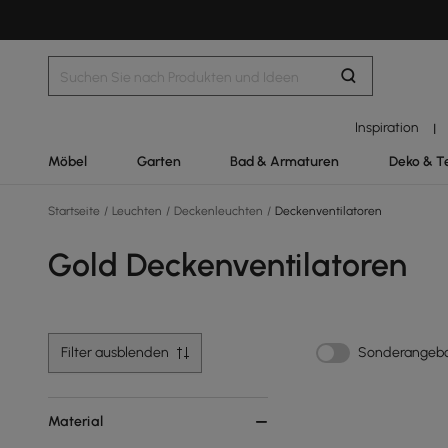
Inspiration
|
Möbel
Garten
Bad & Armaturen
Deko & T
Startseite
/
Leuchten
/
Deckenleuchten
/
Deckenventilatoren
Gold Deckenventilatoren
Filter ausblenden
Sonderangeb
Material