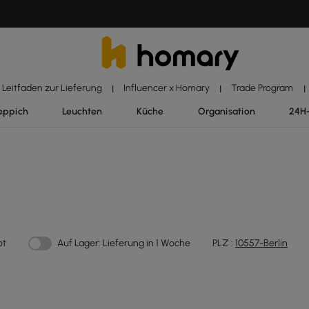
Leitfaden zur Lieferung
Influencer x Homary
Trade Program
|
|
|
eppich
Leuchten
Küche
Organisation
24H
ot
Auf Lager: Lieferung in 1 Woche
PLZ :
10557-Berlin