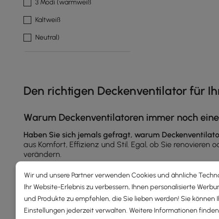
3 Modi (warmweiß
Kaltweiß
Neutral)
Den richtigen Deckenventilator für 
Warum Deckenventilatoren immer noch eine
Haben Sie sich jemals gefragt, warum Deckenventilat
aus Komfort, Effizienz und Stil. Egal, ob Sie renovieren
verändern.
Wir und unsere Partner verwenden Cookies und ähnliche Techn
Was genau ist ein Deckenventilator?
Ihr Website-Erlebnis zu verbessern, Ihnen personalisierte Werbu
Mehr
und Produkte zu empfehlen, die Sie lieben werden! Sie können 
Ein Deckenventilator ist mehr als ein einfacher Luftzirk
Im Sommer kühlt er Sie, indem er eine Brise erzeugt, di
Einstellungen jederzeit verwalten. Weitere Informationen finden 